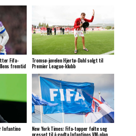
tter Fifa-
Tromsø-juvelen Hjertø-Dahl solgt til
llens fremtid
Premier League-klubb
 Infantino
New York Times: Fifa-topper følte seg
presset til å godta Infantinos VM-plan