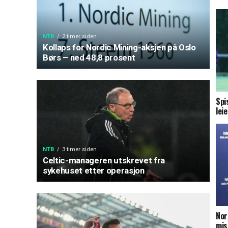
NTB
2 timer siden
Kollaps for Nordic Mining-aksjen på Oslo
Børs – ned 48,8 prosent
Spi
lei
NTB
3 timer siden
Celtic-manageren utskrevet fra
sykehuset etter operasjon
Nor
mis