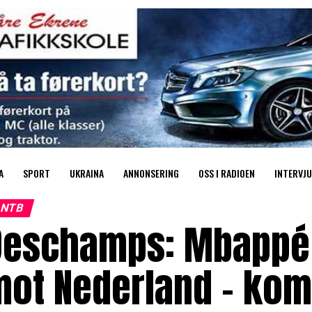
A
SPORT
UKRAINA
ANNONSERING
OSS I RADIOEN
INTERVJU
NTB
Deschamps: Mbappé
ot Nederland – kom