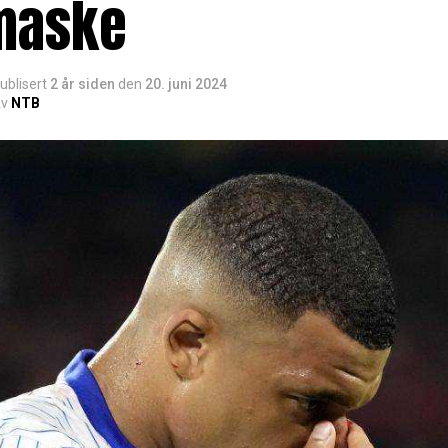
maske
ublisert
2 år siden
den
20. juni 2024
v
NTB