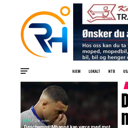
HJEM
LOKALT
NTB
US
m
NTB
2 år siden
Deschamps: Mbappé kan være med mot