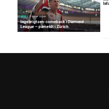
Inf
NTB
3 timer siden
Ingebrigtsen-comeback i Diamond
League – påmeldt i Zürich