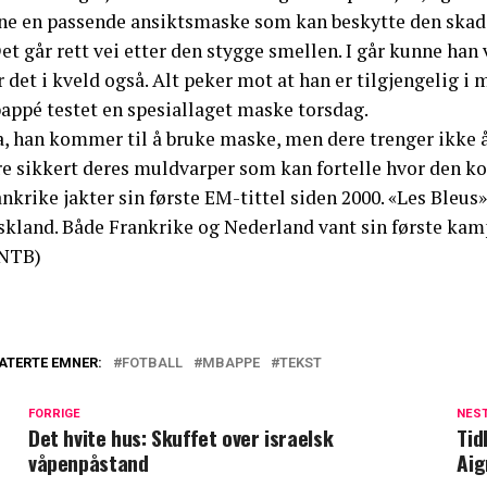
nne en passende ansiktsmaske som kan beskytte den sk
et går rett vei etter den stygge smellen. I går kunne han
r det i kveld også. Alt peker mot at han er tilgjengelig 
appé testet en spesiallaget maske torsdag.
a, han kommer til å bruke maske, men dere trenger ikke å
re sikkert deres muldvarper som kan fortelle hvor den k
nkrike jakter sin første EM-tittel siden 2000. «Les Bleus» 
skland. Både Frankrike og Nederland vant sin første kam
NTB)
ATERTE EMNER:
FOTBALL
MBAPPE
TEKST
FORRIGE
NES
Det hvite hus: Skuffet over israelsk
Tid
våpenpåstand
Aig