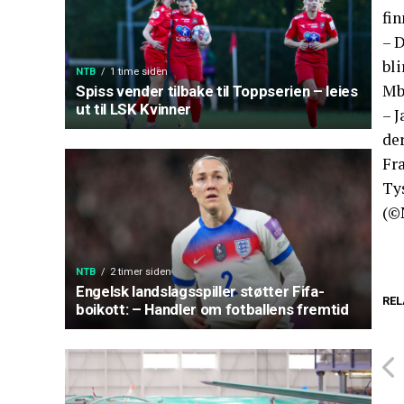
fi
– D
bli
NTB
1 time siden
Mb
Spiss vender tilbake til Toppserien – leies
ut til LSK Kvinner
– J
de
Fra
Ty
(©
NTB
2 timer siden
Engelsk landslagsspiller støtter Fifa-
REL
boikott: – Handler om fotballens fremtid