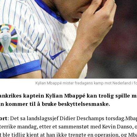
Kylian Mbappé mister fredagens kamp mot Nederland i fot
ankrikes kaptein Kylian Mbappé kan trolig spille 
n kommer til å bruke beskyttelsesmaske.
ort
: Det sa landslagssjef Didier Deschamps torsdag.Mbap
terrike mandag, etter et sammenstøt med Kevin Danso, o
 ble tidlig kjent at han ikke trengte en operasjon, og Mb