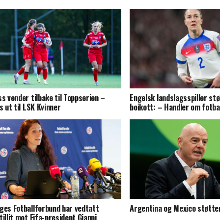
ss vender tilbake til Toppserien –
Engelsk landslagsspiller stø
es ut til LSK Kvinner
boikott: – Handler om fotba
ges Fotballforbund har vedtatt
Argentina og Mexico støtter
tillit mot Fifa-president Gianni