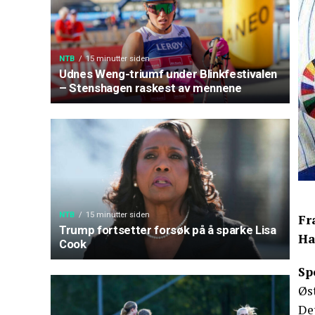
NTB
15 minutter siden
Udnes Weng-triumf under Blinkfestivalen
– Stenshagen raskest av mennene
NTB
15 minutter siden
Fr
Trump fortsetter forsøk på å sparke Lisa
Ha
Cook
Sp
Øs
Det