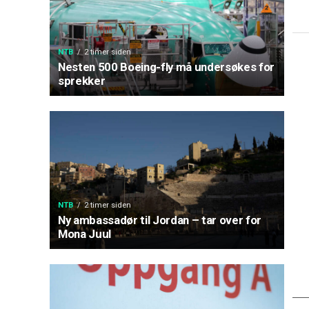
NTB
2 timer siden
Nesten 500 Boeing-fly må undersøkes for
sprekker
NTB
2 timer siden
Ny ambassadør til Jordan – tar over for
Mona Juul