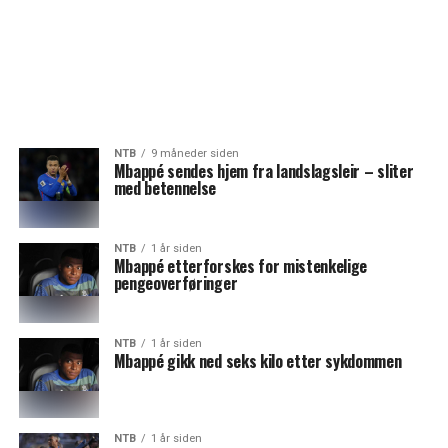
NTB
9 måneder siden
Mbappé sendes hjem fra landslagsleir – sliter
med betennelse
NTB
1 år siden
Mbappé etterforskes for mistenkelige
pengeoverføringer
NTB
1 år siden
Mbappé gikk ned seks kilo etter sykdommen
NTB
1 år siden