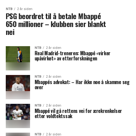
NTB
2 år siden
PSG beordret til å betale Mbappé
650 millioner – klubben sier blankt
nei
NTB
2 år siden
Real Madrid-treneren: Mbappé «virker
upåvirket» av etterforskningen
NTB
2 år siden
Mbappés advokat: – Har ikke noe å skamme seg
over
NTB
2 år siden
Mbappé vil gå rettens vei for ærekrenkelser
etter voldtektssak
NTB
2 år siden