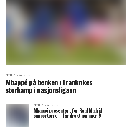
NTB
2 år siden
Mbappé på benken i Frankrikes
storkamp i nasjonsligaen
NTB
2 år siden
Mbappé presentert for Real Madrid-
supporterne – får drakt nummer 9