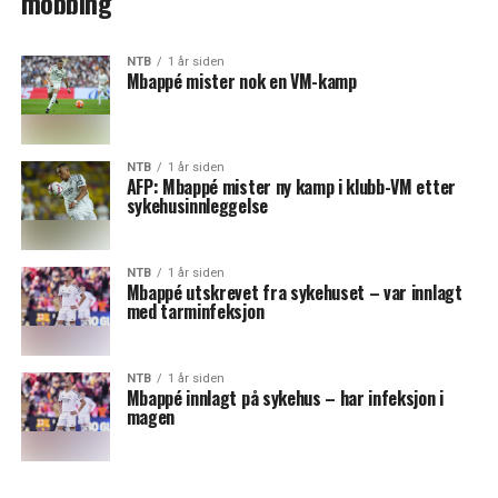
mobbing
NTB
1 år siden
Mbappé mister nok en VM-kamp
NTB
1 år siden
AFP: Mbappé mister ny kamp i klubb-VM etter
sykehusinnleggelse
NTB
1 år siden
Mbappé utskrevet fra sykehuset – var innlagt
med tarminfeksjon
NTB
1 år siden
Mbappé innlagt på sykehus – har infeksjon i
magen