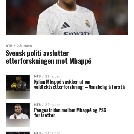
NTB
2 år siden
Svensk politi avslutter
etterforskningen mot Mbappé
NTB
2 år siden
Kylian Mbappé snakker ut om
voldtektsetterforskning: – Vanskelig å forstå
NTB
2 år siden
Pengestriden mellom Mbappé og PSG
fortsetter
NTB
2 år siden