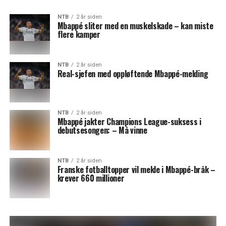
NTB
2 år siden
Mbappé sliter med en muskelskade – kan miste
flere kamper
NTB
2 år siden
Real-sjefen med oppløftende Mbappé-melding
NTB
2 år siden
Mbappé jakter Champions League-suksess i
debutsesongen: – Må vinne
NTB
2 år siden
Franske fotballtopper vil mekle i Mbappé-bråk –
krever 660 millioner