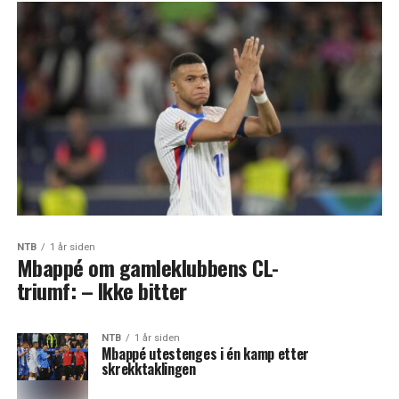
NTB
1 år siden
Mbappé om gamleklubbens CL-
triumf: – Ikke bitter
NTB
1 år siden
Mbappé utestenges i én kamp etter
skrekktaklingen