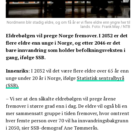
Nordmenn blir stadig eldre, og om få år er vi flere eldre enn yngre her til
lands. Foto: Frank May / NTB
Eldrebølgen vil prege Norge fremover. I 2032 er det
flere eldre enn unge i Norge, og etter 2046 er det
bare innvandring som holder befolkningsveksten i
gang, ifølge SSB.
Innenriks
: I 2032 vil det være flere eldre over 65 år enn
unge under 20 år i Norge, ifølge
Statistisk sentralbyrå
(SSB).
– Vi ser at den såkalte eldrebølgen vil prege årene
fremover i større grad enn i dag. De eldre vil også bli en
mer sammensatt gruppe i tiden fremover, hvor omtrent
hver femte person over 70 vil ha innvandringsbakgrunn
i 2050, sier SSB-demograf Ane Tømmerås.