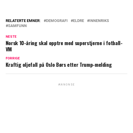
RELATERTE EMNER:
DEMOGRAFI
ELDRE
INNENRIKS
SAMFUNN
NESTE
Norsk 10-åring skal opptre med superstjerne i fotball-
VM
FORRIGE
Kraftig oljefall på Oslo Børs etter Trump-melding
ANNONSE