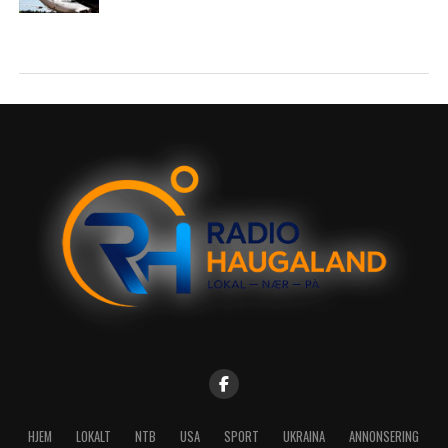
HJEM
LOKALT
NTB
USA
SPORT
UKRAINA
ANNONSERING