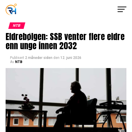
NTB
Eldrebølgen: SSB venter flere eldre
enn unge innen 2032
Publisert
2 måneder siden
den
12. juni 2026
Av
NTB