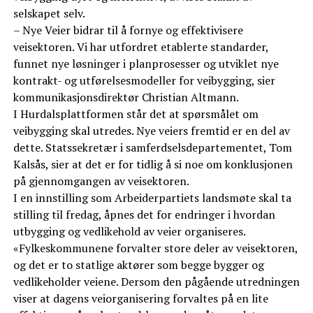
selskapet selv.
– Nye Veier bidrar til å fornye og effektivisere
veisektoren. Vi har utfordret etablerte standarder,
funnet nye løsninger i planprosesser og utviklet nye
kontrakt- og utførelsesmodeller for veibygging, sier
kommunikasjonsdirektør Christian Altmann.
I Hurdalsplattformen står det at spørsmålet om
veibygging skal utredes. Nye veiers fremtid er en del av
dette. Statssekretær i samferdselsdepartementet, Tom
Kalsås, sier at det er for tidlig å si noe om konklusjonen
på gjennomgangen av veisektoren.
I en innstilling som Arbeiderpartiets landsmøte skal ta
stilling til fredag, åpnes det for endringer i hvordan
utbygging og vedlikehold av veier organiseres.
«Fylkeskommunene forvalter store deler av veisektoren,
og det er to statlige aktører som begge bygger og
vedlikeholder veiene. Dersom den pågående utredningen
viser at dagens veiorganisering forvaltes på en lite