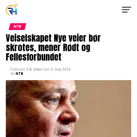
NTB
Veiselskapet Nye veier bør
skrotes, mener Rødt og
Fellesforbundet
Publisert
3 år siden
den
5. mai 2023
Av
NTB