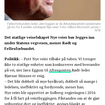
Fellesforbundets leder Jørn Eggum er de Arbeiderpartiets landsmøte
gå inn for å avvikle selskapet Nye veier. Foto: Håkon Mosvold Larsen /
NTB
Det statlige veiselskapet Nye veier bør legges inn
under Statens vegvesen, mener Rødt og
Fellesforbundet.
Politikk
: – Putt Nye veier tilbake på tuben. Vi trenger
ikke to statlige enheter som konkurrerer med hverandre
på vei, sier Jørn Eggum til
Aftenposten
.Rødt-leder
Bjørnar Moxnes er enig.
– Det blir dobbelt så mye byråkrati, dobbelt så mange i
ledelsen, ineffektivt og fordyrende, mener han.
Nye veier ble opprettet av Solberg-regjeringen i 2016
for å få fart på veiutbyggingen. Påstanden om at de gjør
veibygging dyrt og ineffektivt, avvises blankt av