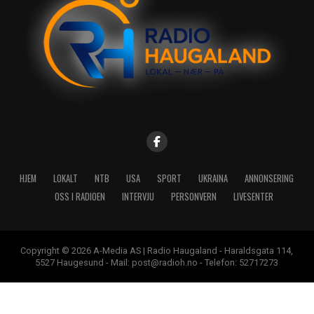
HJEM
LOKALT
NTB
USA
SPORT
UKRAINA
ANNONSERING
OSS I RADIOEN
INTERVJU
PERSONVERN
LIVESENTER
Copyright © 2026 A-Media AS | Radio Haugaland - Haraldsgata 114,
5527 Haugesund - Mail: post@radioh.no - Telefon: 52717273