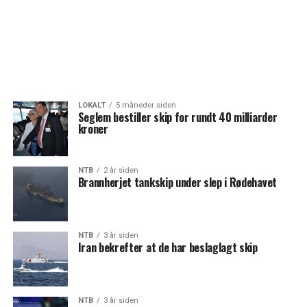
LOKALT
5 måneder siden
Seglem bestiller skip for rundt 40 milliarder
kroner
NTB
2 år siden
Brannherjet tankskip under slep i Rødehavet
NTB
3 år siden
Iran bekrefter at de har beslaglagt skip
NTB
3 år siden