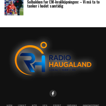
Solbakken før EM-kvalikåpningen: – Vi må ta to
tanker i hodet samtidig
HJEM
LOKALT
NTB
USA
SPORT
UKRAINA
ANNONSERING