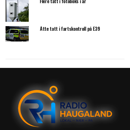
Flere tatt i fotoboks i år
Åtte tatt i fartskontroll på E39