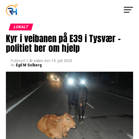
LOKALT
Kyr i veibanen på E39 i Tysvær –
politiet ber om hjelp
Publisert
1 år siden
den
10. juli 2025
Av
Egil M Solberg