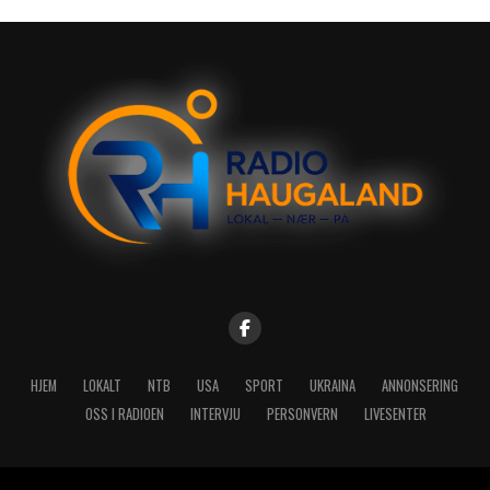
HJEM
LOKALT
NTB
USA
SPORT
UKRAINA
ANNONSERING
OSS I RADIOEN
INTERVJU
PERSONVERN
LIVESENTER