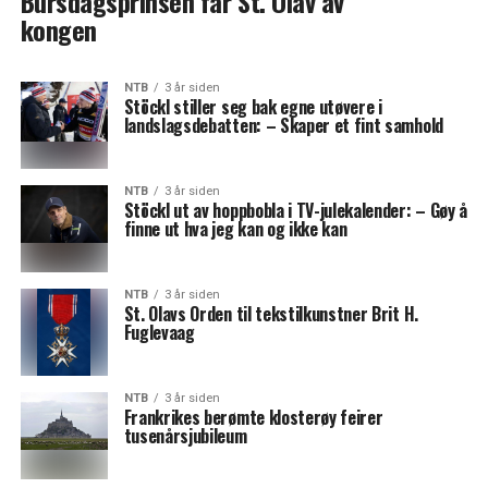
Bursdagsprinsen får St. Olav av
kongen
NTB
3 år siden
Stöckl stiller seg bak egne utøvere i
landslagsdebatten: – Skaper et fint samhold
NTB
3 år siden
Stöckl ut av hoppbobla i TV-julekalender: – Gøy å
finne ut hva jeg kan og ikke kan
NTB
3 år siden
St. Olavs Orden til tekstilkunstner Brit H.
Fuglevaag
NTB
3 år siden
Frankrikes berømte klosterøy feirer
tusenårsjubileum