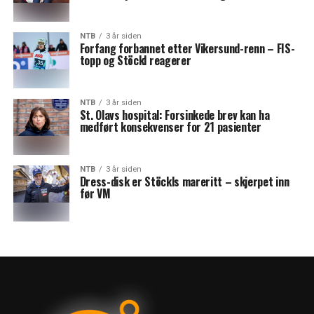
NTB
3 år siden
Forfang forbannet etter Vikersund-renn – FIS-
topp og Stöckl reagerer
NTB
3 år siden
St. Olavs hospital: Forsinkede brev kan ha
medført konsekvenser for 21 pasienter
NTB
3 år siden
Dress-disk er Stöckls mareritt – skjerpet inn
før VM