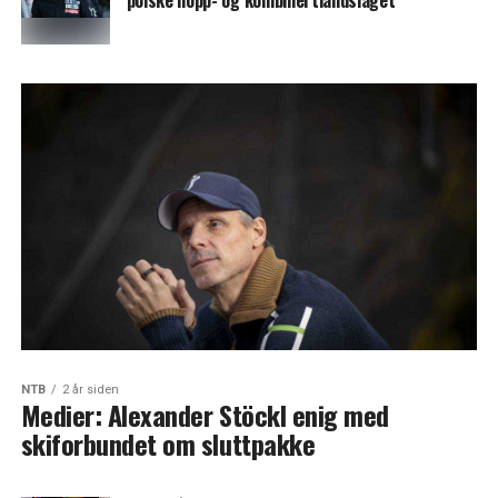
polske hopp- og kombinertlandslaget
NTB
2 år siden
Medier: Alexander Stöckl enig med
skiforbundet om sluttpakke