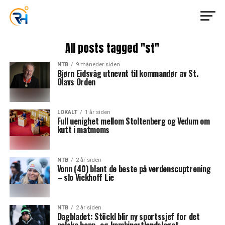
All posts tagged "st"
NTB
9 måneder siden
Bjørn Eidsvåg utnevnt til kommandør av St.
Olavs Orden
LOKALT
1 år siden
Full uenighet mellom Stoltenberg og Vedum om
kutt i matmoms
NTB
2 år siden
Vonn (40) blant de beste på verdenscuptrening
– slo Vickhoff Lie
NTB
2 år siden
Dagbladet: Stöckl blir ny sportssjef for det