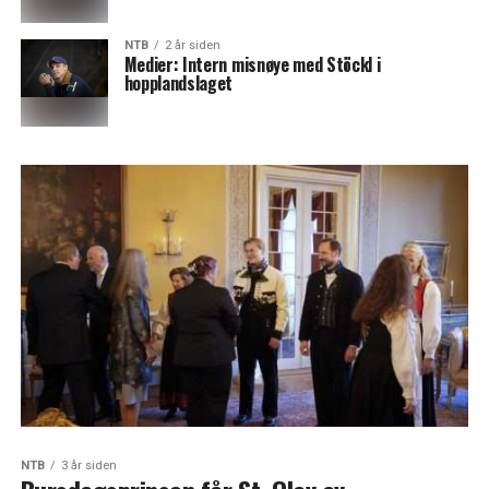
NTB
2 år siden
Medier: Intern misnøye med Stöckl i
hopplandslaget
NTB
3 år siden