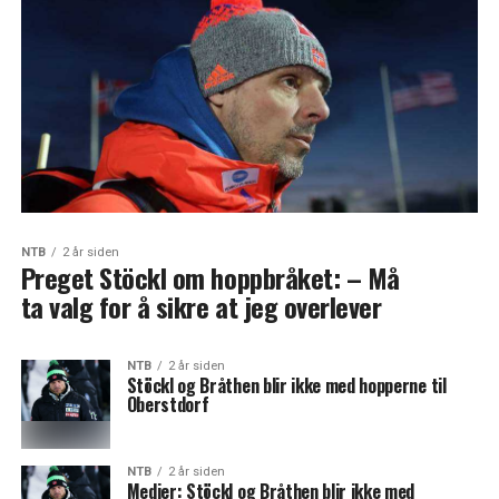
NTB
2 år siden
Preget Stöckl om hoppbråket: – Må
ta valg for å sikre at jeg overlever
NTB
2 år siden
Stöckl og Bråthen blir ikke med hopperne til
Oberstdorf
NTB
2 år siden
Medier: Stöckl og Bråthen blir ikke med