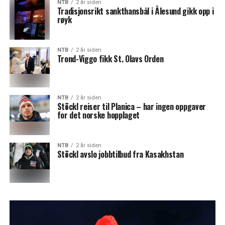
NTB
2 år siden
Tradisjonsrikt sankthansbål i Ålesund gikk opp i
røyk
NTB
2 år siden
Trond-Viggo fikk St. Olavs Orden
NTB
2 år siden
Stöckl reiser til Planica – har ingen oppgaver
for det norske hopplaget
NTB
2 år siden
Stöckl avslo jobbtilbud fra Kasakhstan