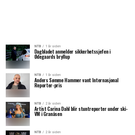
NTB
1 år siden
Dagbladet anmelder sikkerhetssjefen i
Ødegaards bryllup
NTB
1 år siden
Anders Sømme Hammer vant Internasjonal
Reporter-pris
NTB
2 år siden
Artist Carina Dahl blir stuntreporter under ski-
VM i Granåsen
NTB
2 år siden