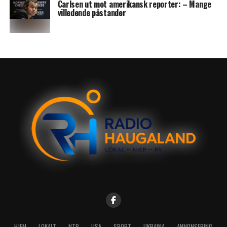
Carlsen ut mot amerikansk reporter: – Mange
villedende påstander
HJEM
LOKALT
NTB
USA
SPORT
UKRAINA
ANNONSERING