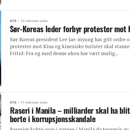
NTB
10 måneder siden
Sør-Koreas leder forbyr protester mot 
Sør-Koreas president Lee Jae-myung har gitt ordre 
protester mot Kina og kinesiske turister skal stanse
Fritid: Fra og med denne uken har vært mulig...
NTB
11 måneder siden
Raseri i Manila – milliarder skal ha blit
borte i korrupsjonsskandale
Raseriet kokte over i gatene i Manila da tusenvis av