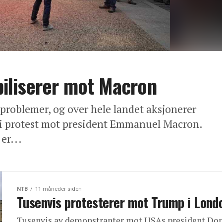
iliserer mot Macron
kproblemer, og over hele landet aksjonerer
e i protest mot president Emmanuel Macron.
er...
NTB
11 måneder siden
Tusenvis protesterer mot Trump i Lond
Tusenvis av demonstranter mot USAs president Do