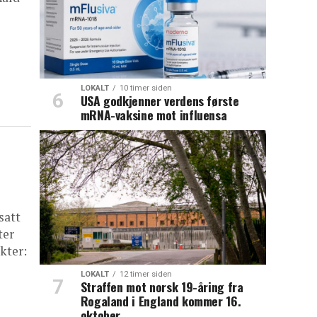
LOKALT
10 timer siden
USA godkjenner verdens første
mRNA-vaksine mot influensa
satt
ter
kter:
LOKALT
12 timer siden
Straffen mot norsk 19-åring fra
Rogaland i England kommer 16.
oktober