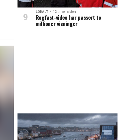
LOKALT
12 timer siden
Rogfast-video har passert to
millioner visninger