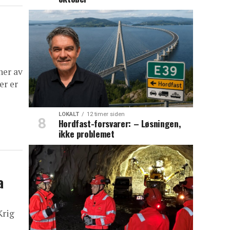
ner av
er er
LOKALT
12 timer siden
Hordfast-forsvarer: – Løsningen,
ikke problemet
a
Krig