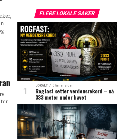
FLERE LOKALE SAKER
rker,
en
og
Iran
LOKALT
5 timer siden
Rogfast setter verdensrekord – nå
re
333 meter under havet
ter