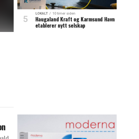
LOKALT
10 timer siden
Haugaland Kraft og Karmsund Havn
etablerer nytt selskap
on
nald