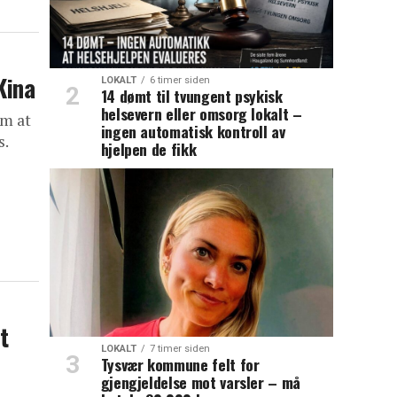
Kina
LOKALT
6 timer siden
14 dømt til tvungent psykisk
helsevern eller omsorg lokalt –
om at
ingen automatisk kontroll av
s.
hjelpen de fikk
t
LOKALT
7 timer siden
Tysvær kommune felt for
gjengjeldelse mot varsler – må