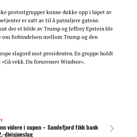
ike protestgrupper kunne dukke opp i løpet av
jenter er satt av til å patruljere gatene.
unt der et bilde av Trump og Jeffrey Epstein ble
lse om forbindelsen mellom Trump og den
å rope slagord mot presidenten. En gruppe holdt
g «Gå vekk. Du forurenser Windsor».
TE
nn videre i cupen – Sandefjord fikk bank
2.-divisjonslag