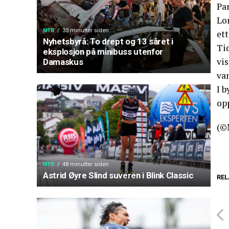
Pa
Lo
NTB
33 minutter siden
ett
Nyhetsbyrå: To drept og 13 såret i
Tid
eksplosjon på minibuss utenfor
vi
Damaskus
va
I b
op
(©
NTB
48 minutter siden
Astrid Øyre Slind suveren i Blink Classic
REL