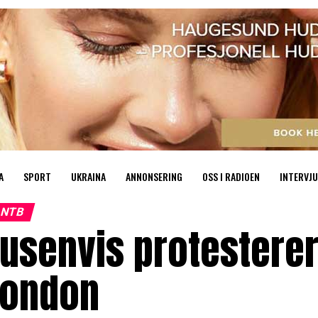
A
SPORT
UKRAINA
ANNONSERING
OSS I RADIOEN
INTERVJU
NTB
usenvis protesterer
London