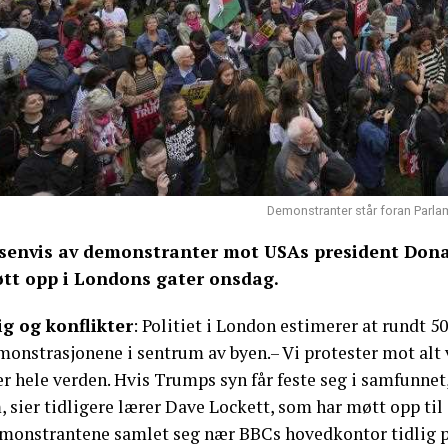
Demonstranter står foran Parla
senvis av demonstranter mot USAs president Donal
tt opp i Londons gater onsdag.
ig og konflikter
: Politiet i London estimerer at rundt 
monstrasjonene i sentrum av byen.– Vi protester mot alt
r hele verden. Hvis Trumps syn får feste seg i samfunnet,
 sier tidligere lærer Dave Lockett, som har møtt opp til
monstrantene samlet seg nær BBCs hovedkontor tidlig p