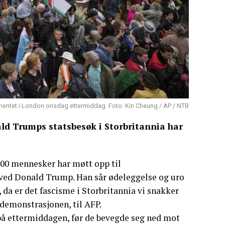
mentet i London onsdag ettermiddag. Foto: Kin Cheung / AP / NTB
d Trumps statsbesøk i Storbritannia har
5000 mennesker har møtt opp til
 ved Donald Trump. Han sår ødeleggelse og uro
 da er det fascisme i Storbritannia vi snakker
 demonstrasjonen, til AFP.
å ettermiddagen, før de bevegde seg ned mot