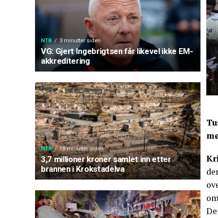
NTB
3 minutter siden
VG: Gjert Ingebrigtsen får likevel ikke EM-
akkreditering
Tu
mø
NTB
18 minutter siden
Kr
3,7 millioner kroner samlet inn etter
brannen i Krokstadelva
de
ove
om,
De