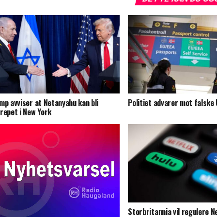
mp avviser at Netanyahu kan bli
Politiet advarer mot falske
repet i New York
Storbritannia vil regulere Ne