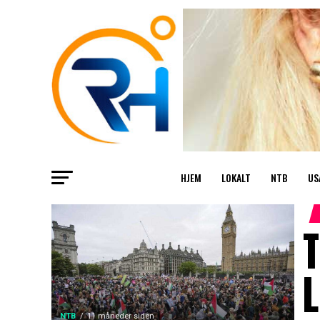
HJEM
LOKALT
NTB
US
T
NTB
11 måneder siden