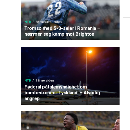
NTB
58 minutter siden
Tromsø med 5-0-seier i Romania –
nærmer seg kamp mot Brighton
NTB
1 time siden
Føderal påtalemyndighet om
bombedronen i Tyskland: – Alvorlig
angrep