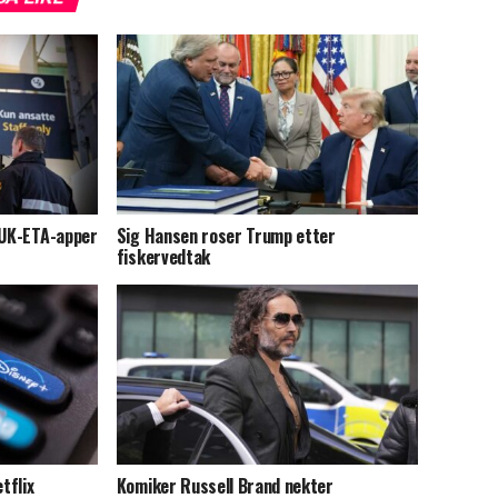
 UK-ETA-apper
Sig Hansen roser Trump etter
fiskervedtak
tflix
Komiker Russell Brand nekter