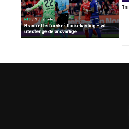
Tru
kra
avs
NTB
3 timer siden
Brann etterforsker flaskekasting – vil
utestenge de ansvarlige