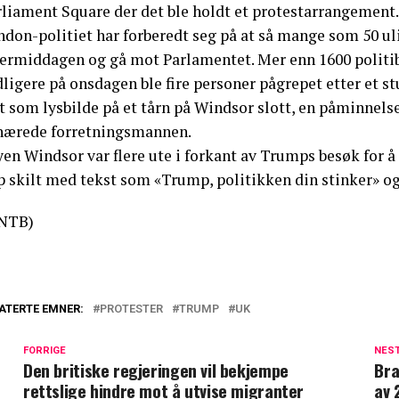
rliament Square der det ble holdt et protestarrangement.
ndon-politiet har forberedt seg på at så mange som 50 ul
ermiddagen og gå mot Parlamentet. Mer enn 1600 politibet
ligere på onsdagen ble fire personer pågrepet etter et st
st som lysbilde på et tårn på Windsor slott, en påminne
nærede forretningsmannen.
yen Windsor var flere ute i forkant av Trumps besøk for 
p skilt med tekst som «Trump, politikken din stinker» o
NTB)
ATERTE EMNER:
PROTESTER
TRUMP
UK
FORRIGE
NES
Den britiske regjeringen vil bekjempe
Bra
rettslige hindre mot å utvise migranter
av 