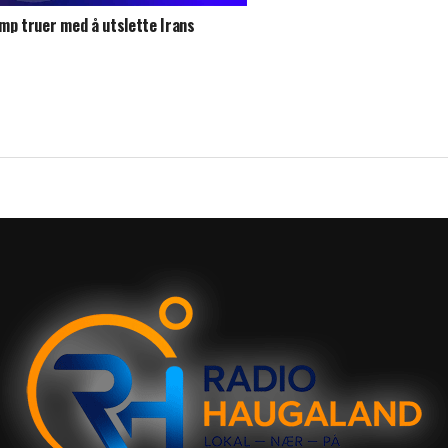
mp truer med å utslette Irans
ftverk, oljebrønner og
altingsanlegg hvis ikke avtale inngås