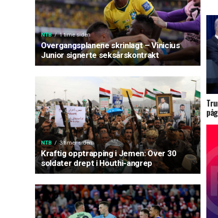
NTB
1 time siden
Overgangsplanene skrinlagt – Vinicius
Junior signerte seksårskontrakt
Tru
påg
NTB
3 timer siden
Kraftig opptrapping i Jemen: Over 30
soldater drept i Houthi-angrep