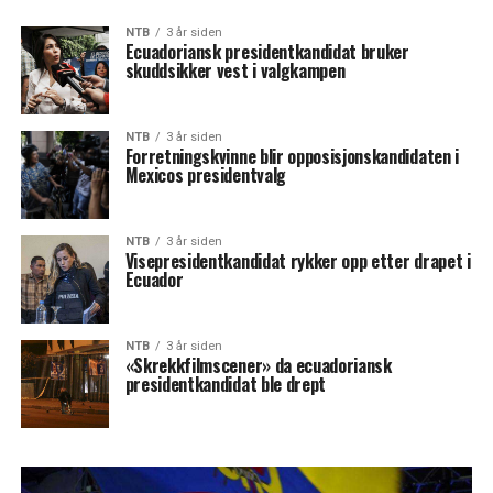
NTB
3 år siden
Ecuadoriansk presidentkandidat bruker
skuddsikker vest i valgkampen
NTB
3 år siden
Forretningskvinne blir opposisjonskandidaten i
Mexicos presidentvalg
NTB
3 år siden
Visepresidentkandidat rykker opp etter drapet i
Ecuador
NTB
3 år siden
«Skrekkfilmscener» da ecuadoriansk
presidentkandidat ble drept