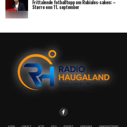
Frittalende fotballtopp om Rubiales-saken: –
Større enn 11. september
HJEM
LOKALT
NTB
USA
SPORT
UKRAINA
ANNONSERING