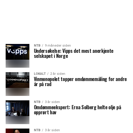
NTB
9 måneder siden
Undersøkelse: Vipps det mest anerkjente
selskapet i Norge
LOKALT
2 år siden
Vinmonopolet topper omdømmemåling for andre
år på rad
NTB
3 år siden
Omdømmeekspert: Erna Solberg helte olje på
opprørt hav
NTB
3 år siden