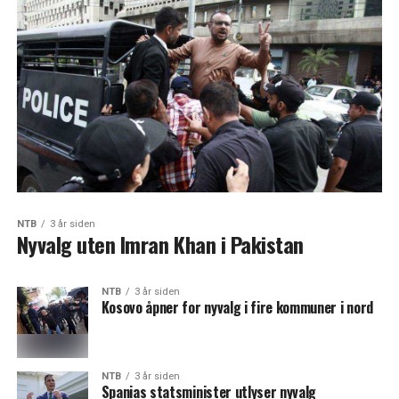
NTB
3 år siden
Nyvalg uten Imran Khan i Pakistan
NTB
3 år siden
Kosovo åpner for nyvalg i fire kommuner i nord
NTB
3 år siden
Spanias statsminister utlyser nyvalg