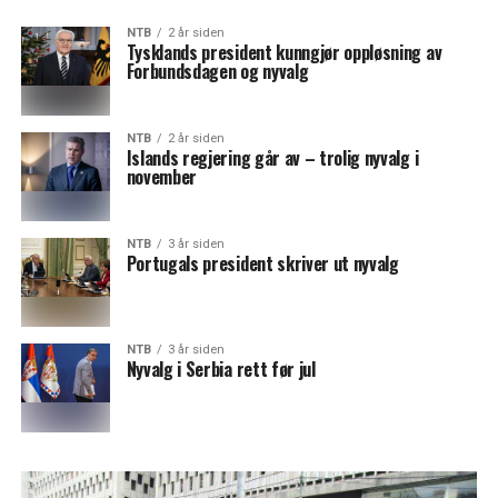
NTB
2 år siden
Tysklands president kunngjør oppløsning av
Forbundsdagen og nyvalg
NTB
2 år siden
Islands regjering går av – trolig nyvalg i
november
NTB
3 år siden
Portugals president skriver ut nyvalg
NTB
3 år siden
Nyvalg i Serbia rett før jul