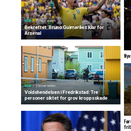
NTB
2 timer siden
Bekreftet: Bruno Guimarães klar for
Arsenal
Nyva
NTB
2 timer siden
Voldshendelsen i Fredrikstad: Tre
personer siktet for grov kroppsskade
Før
frit