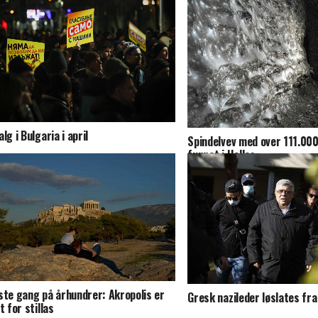
lg i Bulgaria i april
Spindelvev med over 111.00
funnet i Hellas
ste gang på århundrer: Akropolis er
Gresk nazileder løslates fra
t for stillas