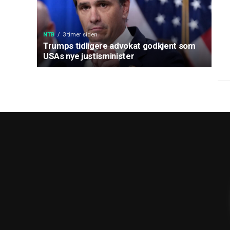
NTB
3 timer siden
Trumps tidligere advokat godkjent som
USAs nye justisminister