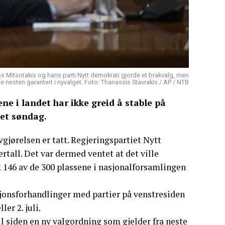
riakos Mitsotakis og hans parti Nytt demokrati gjorde et brakvalg, men
år de nesten garantert i nyvalget. Foto: Thanassis Stavrakis / AP / NTB
iene i landet har ikke greid å stable på
get søndag.
avgjørelsen er tatt. Regjeringspartiet Nytt
rtall. Det var dermed ventet at det ville
k 146 av de 300 plassene i nasjonalforsamlingen
jonsforhandlinger med partier på venstresiden
ler 2. juli.
ll siden en ny valgordning som gjelder fra neste