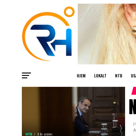
HJEM
LOKALT
NTB
US
N
P
A
NTB
3 år siden