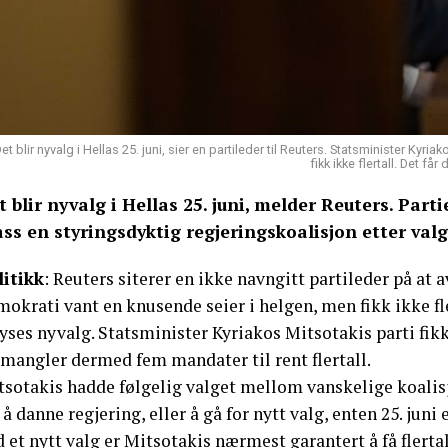
et blir nyvalg i Hellas 25. juni, sier en partileder til Reuters. Statsminister Ky
fikk ikke flertall. Det f
t blir nyvalg i Hellas 25. juni, melder Reuters. Part
ass en styringsdyktig regjeringskoalisjon etter val
litikk
: Reuters siterer en ikke navngitt partileder på at 
okrati vant en knusende seier i helgen, men fikk ikke fle
yses nyvalg. Statsminister Kyriakos Mitsotakis parti fik
 mangler dermed fem mandater til rent flertall.
tsotakis hadde følgelig valget mellom vanskelige koalis
 å danne regjering, eller å gå for nytt valg, enten 25. juni el
 et nytt valg er Mitsotakis nærmest garantert å få flerta