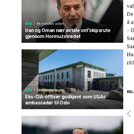
val
De
å a
NTB
44 minutter siden
– D
Iran og Oman nær avtale om skipsrute
gjennom Hormuzstredet
Sa
Sar
Han
(©
NTB
53 minutter siden
REL
Eks-CIA-offiser godkjent som USAs
ambassadør til Oslo