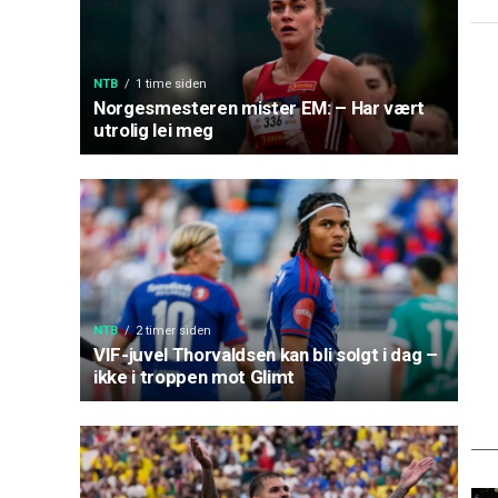
NTB
1 time siden
Norgesmesteren mister EM: – Har vært
utrolig lei meg
NTB
2 timer siden
VIF-juvel Thorvaldsen kan bli solgt i dag –
ikke i troppen mot Glimt