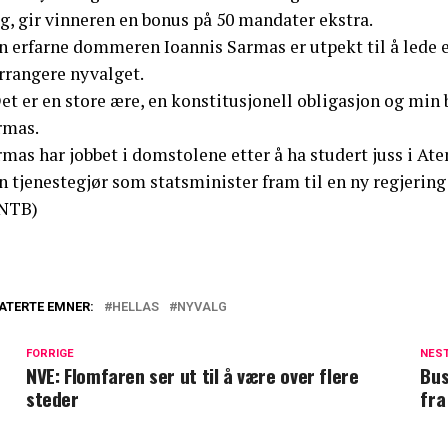
g, gir vinneren en bonus på 50 mandater ekstra.
n erfarne dommeren Ioannis Sarmas er utpekt til å lede 
rrangere nyvalget.
et er en store ære, en konstitusjonell obligasjon og min 
rmas.
mas har jobbet i domstolene etter å ha studert juss i Aten
 tjenestegjør som statsminister fram til en ny regjering e
NTB)
ATERTE EMNER:
HELLAS
NYVALG
FORRIGE
NES
NVE: Flomfaren ser ut til å være over flere
Bus
steder
fra