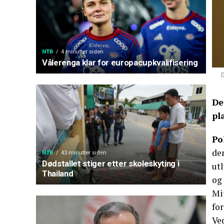
NTB
4 minutter siden
Vålerenga klar for europacupkvalifisering
D
De
pl
Po
dem
NTB
43 minutter siden
Dødstallet stiger etter skoleskyting i
utl
Thailand
og
Mi
for
Ved