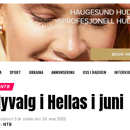
A
SPORT
UKRAINA
ANNONSERING
OSS I RADIOEN
INTERVJU
NTB
yvalg i Hellas i juni
ublisert
3 år siden
den
24. mai 2023
v
NTB