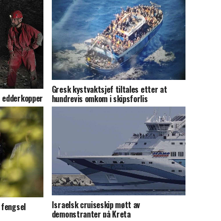
Gresk kystvaktsjef tiltales etter at
0 edderkopper
hundrevis omkom i skipsforlis
Israelsk cruiseskip møtt av
 fengsel
demonstranter på Kreta