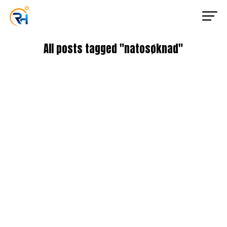
All posts tagged "natosøknad"