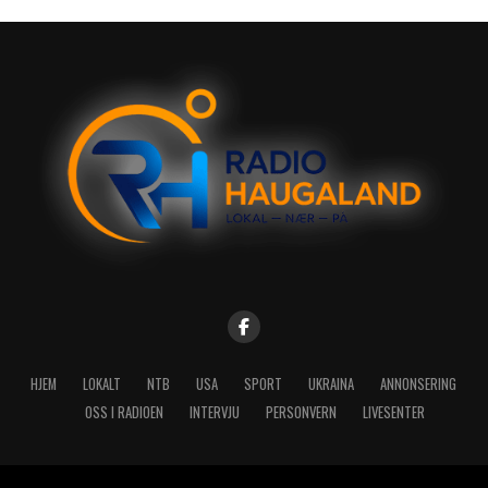
HJEM
LOKALT
NTB
USA
SPORT
UKRAINA
ANNONSERING
OSS I RADIOEN
INTERVJU
PERSONVERN
LIVESENTER