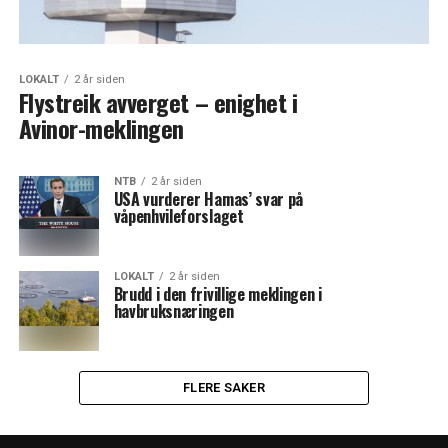
LOKALT
2 år siden
Flystreik avverget – enighet i
Avinor-meklingen
NTB
2 år siden
USA vurderer Hamas’ svar på
våpenhvileforslaget
LOKALT
2 år siden
Brudd i den frivillige meklingen i
havbruksnæringen
FLERE SAKER