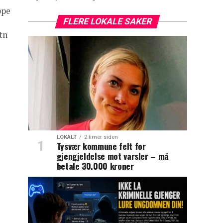
ppe
FLERE LOKALE SAKER
tn
LOKALT
2 timer siden
Tysvær kommune felt for
gjengjeldelse mot varsler – må
betale 30.000 kroner