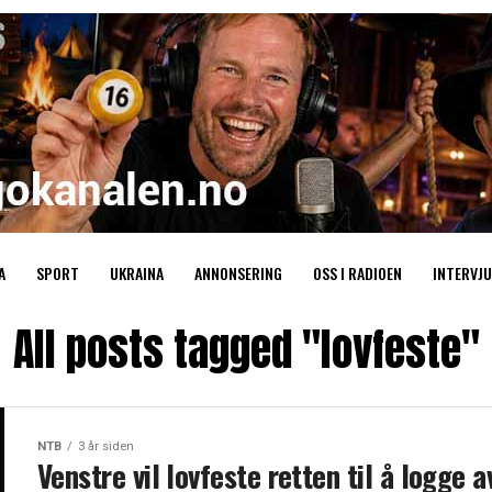
A
SPORT
UKRAINA
ANNONSERING
OSS I RADIOEN
INTERVJU
All posts tagged "lovfeste"
NTB
3 år siden
Venstre vil lovfeste retten til å logge a