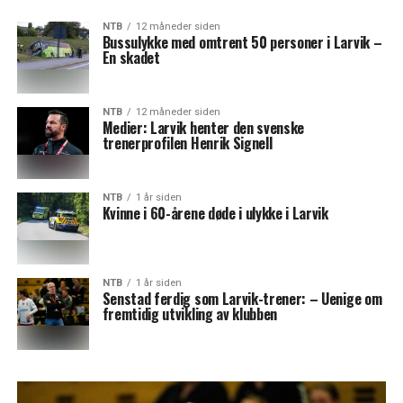
NTB
12 måneder siden
Bussulykke med omtrent 50 personer i Larvik –
En skadet
NTB
12 måneder siden
Medier: Larvik henter den svenske
trenerprofilen Henrik Signell
NTB
1 år siden
Kvinne i 60-årene døde i ulykke i Larvik
NTB
1 år siden
Senstad ferdig som Larvik-trener: – Uenige om
fremtidig utvikling av klubben