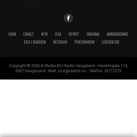
HJEM
LOKALT
NTB
USA
SPORT
UKRAINA
ANNONSERING
OSS I RADIOEN
INTERVJU
PERSONVERN
LIVESENTER
Copyright © 2026 A-Media AS | Radio Haugaland - Haraldsgata 114,
5527 Haugesund - Mail: post@radioh.no - Telefon: 52717273