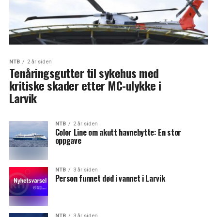
NTB
2 år siden
Tenåringsgutter til sykehus med
kritiske skader etter MC-ulykke i
Larvik
NTB
2 år siden
Color Line om akutt havnebytte: En stor
oppgave
NTB
3 år siden
Person funnet død i vannet i Larvik
NTB
3 år siden