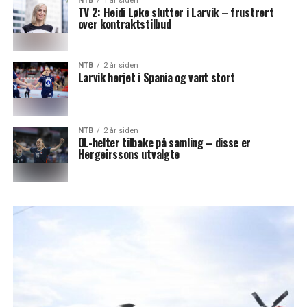
NTB
1 år siden
TV 2: Heidi Løke slutter i Larvik – frustrert
over kontraktstilbud
NTB
2 år siden
Larvik herjet i Spania og vant stort
NTB
2 år siden
OL-helter tilbake på samling – disse er
Hergeirssons utvalgte