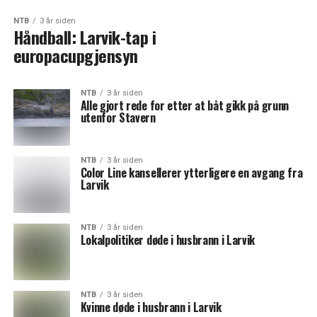
NTB
3 år siden
Håndball: Larvik-tap i
europacupgjensyn
NTB
3 år siden
Alle gjort rede for etter at båt gikk på grunn
utenfor Stavern
NTB
3 år siden
Color Line kansellerer ytterligere en avgang fra
Larvik
NTB
3 år siden
Lokalpolitiker døde i husbrann i Larvik
NTB
3 år siden
Kvinne døde i husbrann i Larvik