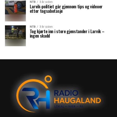
NTB
3 år siden
Larvik-politiet går gjennom tips og videoer
etter togsabotasje
NTB
3 år siden
Tog kjørte inn i store gjenstander i Larvik –
ingen skadd