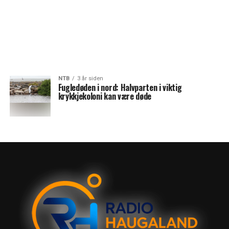
NTB
3 år siden
Fugledøden i nord: Halvparten i viktig
krykkjekoloni kan være døde