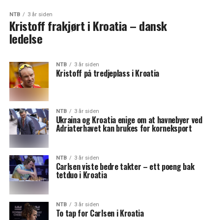
NTB
3 år siden
Kristoff frakjørt i Kroatia – dansk
ledelse
NTB
3 år siden
Kristoff på tredjeplass i Kroatia
NTB
3 år siden
Ukraina og Kroatia enige om at havnebyer ved
Adriaterhavet kan brukes for korneksport
NTB
3 år siden
Carlsen viste bedre takter – ett poeng bak
tetduo i Kroatia
NTB
3 år siden
To tap for Carlsen i Kroatia