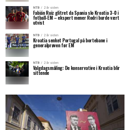
NTB
2 år siden
Fabián Ruiz glitret da Spania slo Kroatia 3-0 i
fotball-EM – ekspert mener Rodri burde vært
utvist
NTB
2 år siden
Kroatia senket Portugal på bortebane i
generalprøven før EM
NTB
2 år siden
Valgdagsmåling: De konservative i Kroatia blir
sittende