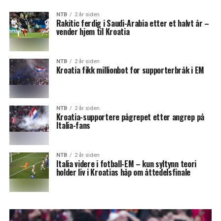
NTB
2 år siden
Rakitic ferdig i Saudi-Arabia etter et halvt år –
vender hjem til Kroatia
NTB
2 år siden
Kroatia fikk millionbot for supporterbråk i EM
NTB
2 år siden
Kroatia-supportere pågrepet etter angrep på
Italia-fans
NTB
2 år siden
Italia videre i fotball-EM – kun syltynn teori
holder liv i Kroatias håp om åttedelsfinale