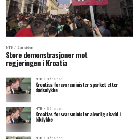
NTB
2 år siden
Store demonstrasjoner mot
regjeringen i Kroatia
NTB
3 år siden
Kroatias forsvarsminister sparket etter
dødsulykke
NTB
3 år siden
Kroatias forsvarsminister alvorlig skadd i
bilulykke
NTB
3 år siden