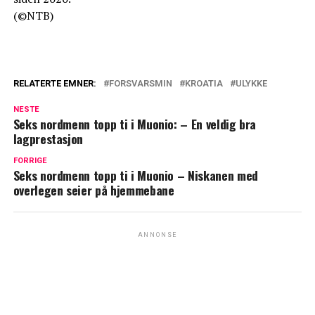
(©NTB)
RELATERTE EMNER:
FORSVARSMIN
KROATIA
ULYKKE
NESTE
Seks nordmenn topp ti i Muonio: – En veldig bra
lagprestasjon
FORRIGE
Seks nordmenn topp ti i Muonio – Niskanen med
overlegen seier på hjemmebane
ANNONSE