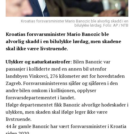
Kroatias forsvarsminister Mario Banozic ble alvorlig skadd i en
bilulykke lørdag. Foto: AP / NTB
Kroatias forsvarsminister Mario Banozic ble
alvorlig skadd i en bilulykke lørdag, men skadene
skal ikke være livstruende.
Ulykker og naturkatastrofer
: Bilen Banozic var
passasjer i kolliderte med en annen bil utenfor
landsbyen Vinkovci, 276 kilometer øst for hovedstaden
Zagreb. Forsvarsministerens sjåfør og sjåføren i den
andre bilen omkom i kollisjonen, opplyser
forsvarsdepartementet i landet.
Ifølge departementet fikk Banozic alvorlige hodeskader i
ulykken, men skaden skal ifølge leger ikke være
livstruende.
44 år gamle Banozic har vært forsvarsminister i Kroatia
siden 2020.