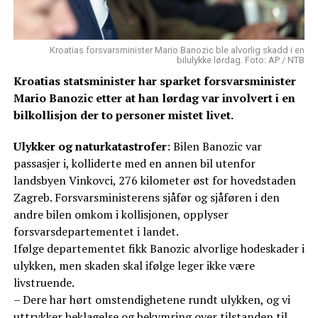
Kroatias forsvarsminister Mario Banozic ble alvorlig skadd i en
bilulykke lørdag. Foto: AP / NTB
Kroatias statsminister har sparket forsvarsminister
Mario Banozic etter at han lørdag var involvert i en
bilkollisjon der to personer mistet livet.
Ulykker og naturkatastrofer
: Bilen Banozic var
passasjer i, kolliderte med en annen bil utenfor
landsbyen Vinkovci, 276 kilometer øst for hovedstaden
Zagreb. Forsvarsministerens sjåfør og sjåføren i den
andre bilen omkom i kollisjonen, opplyser
forsvarsdepartementet i landet.
Ifølge departementet fikk Banozic alvorlige hodeskader i
ulykken, men skaden skal ifølge leger ikke være
livstruende.
– Dere har hørt omstendighetene rundt ulykken, og vi
uttrykker beklagelse og bekymring over tilstanden til