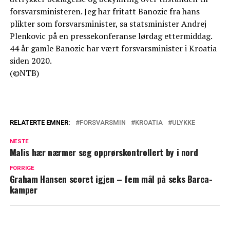
forsvarsministeren. Jeg har fritatt Banozic fra hans
plikter som forsvarsminister, sa statsminister Andrej
Plenkovic på en pressekonferanse lørdag ettermiddag.
44 år gamle Banozic har vært forsvarsminister i Kroatia
siden 2020.
(©NTB)
RELATERTE EMNER:
FORSVARSMIN
KROATIA
ULYKKE
NESTE
Malis hær nærmer seg opprørskontrollert by i nord
FORRIGE
Graham Hansen scoret igjen – fem mål på seks Barca-
kamper