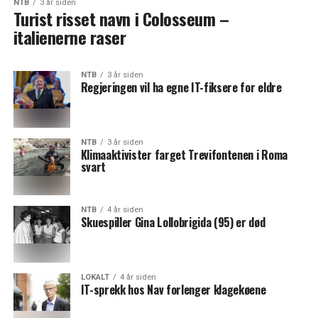
NTB
3 år siden
Turist risset navn i Colosseum –
italienerne raser
NTB
3 år siden
Regjeringen vil ha egne IT-fiksere for eldre
NTB
3 år siden
Klimaaktivister farget Trevifontenen i Roma
svart
NTB
4 år siden
Skuespiller Gina Lollobrigida (95) er død
LOKALT
4 år siden
IT-sprekk hos Nav forlenger klagekøene