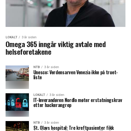
LOKALT
3 år siden
Omega 365 inngår viktig avtale med
helseforetakene
NTB
3 år siden
Unesco: Verdensarven Venezia ikke på truet-
liste
LOKALT
3 år siden
IT-leverandøren Nordlo møter erstatningskrav
etter hackerangrep
NTB
3 år siden
St. Olavs hospital: Tre kreftpasienter fikk