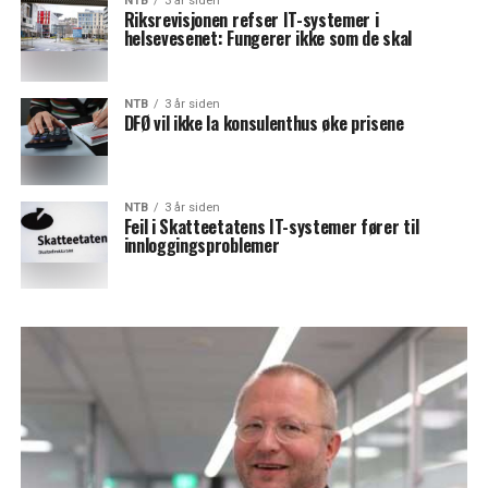
NTB
3 år siden
Riksrevisjonen refser IT-systemer i
helsevesenet: Fungerer ikke som de skal
NTB
3 år siden
DFØ vil ikke la konsulenthus øke prisene
NTB
3 år siden
Feil i Skatteetatens IT-systemer fører til
innloggingsproblemer