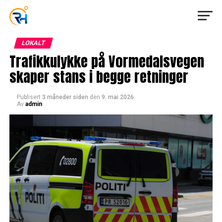
LOKALT
Trafikkulykke på Vormedalsvegen
skaper stans i begge retninger
Publisert
3 måneder siden
den
9. mai 2026
Av
admin