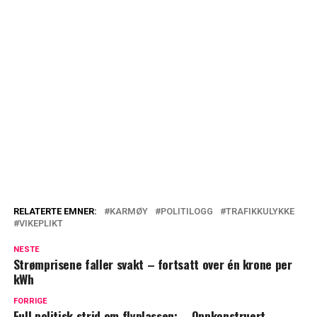
RELATERTE EMNER:
KARMØY
POLITILOGG
TRAFIKKULYKKE
VIKEPLIKT
NESTE
Strømprisene faller svakt – fortsatt over én krone per
kWh
FORRIGE
Full politisk strid om flyplassen: – Oppkonstruert