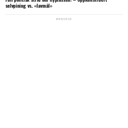
selvpining vs. «lavmål»
ANNONSE