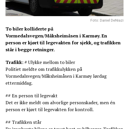
Foto: Daniel DeNiazi
To biler kolliderte på
Vormedalsvegen/Måksheimåsen i Karmøy. En
person er kjørt til legevakten for sjekk, og trafikken
står i begge retninger.
Trafikk:
# Ulykke mellom to biler
Politiet meldte om trafikkulykken på
Vormedalsvegen/Måksheimåsen i Karmøy lørdag
ettermiddag.
## En person til legevakt
Det er ikke meldt om alvorlige personskader, men én
person er kjørt til legevakten for kontroll.
## Trafikken står
De involverte bilene er tauet bort av bilberger. Trafikken