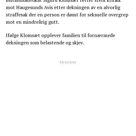
Bistandsadvokat Sigurd Klomsæt retter sterk kritikk
mot Haugesunds Avis etter dekningen av en alvorlig
straffesak der en person er dømt for seksuelle overgrep
mot en mindreårig gutt.
Ifølge Klomsæt opplever familien til fornærmede
dekningen som belastende og skjev.
ANNONSE