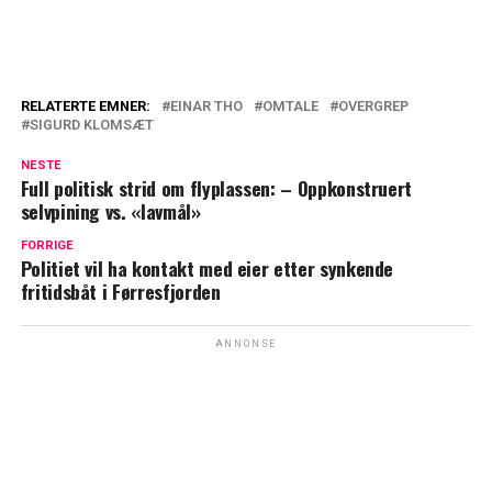
RELATERTE EMNER:
EINAR THO
OMTALE
OVERGREP
SIGURD KLOMSÆT
NESTE
Full politisk strid om flyplassen: – Oppkonstruert
selvpining vs. «lavmål»
FORRIGE
Politiet vil ha kontakt med eier etter synkende
fritidsbåt i Førresfjorden
ANNONSE