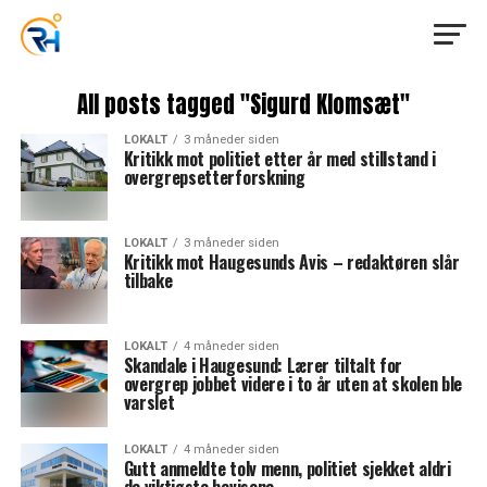
All posts tagged "Sigurd Klomsæt"
LOKALT
3 måneder siden
Kritikk mot politiet etter år med stillstand i
overgrepsetterforskning
LOKALT
3 måneder siden
Kritikk mot Haugesunds Avis – redaktøren slår
tilbake
LOKALT
4 måneder siden
Skandale i Haugesund: Lærer tiltalt for
overgrep jobbet videre i to år uten at skolen ble
varslet
LOKALT
4 måneder siden
Gutt anmeldte tolv menn, politiet sjekket aldri