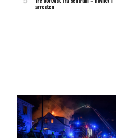
Tre bortvist fra sentrum – havnet i
arresten