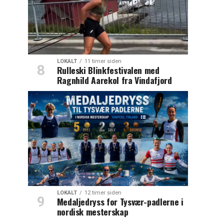
LOKALT
11 timer siden
Rulleski Blinkfestivalen med
Ragnhild Aarekol fra Vindafjord
LOKALT
12 timer siden
Medaljedryss for Tysvær-padlerne i
nordisk mesterskap