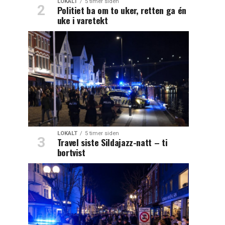
LOKALT
5 timer siden
Politiet ba om to uker, retten ga én
uke i varetekt
LOKALT
5 timer siden
Travel siste Sildajazz-natt – ti
bortvist