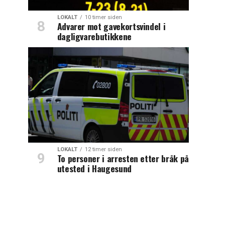
LOKALT
10 timer siden
Advarer mot gavekortsvindel i
dagligvarebutikkene
LOKALT
12 timer siden
To personer i arresten etter bråk på
utested i Haugesund