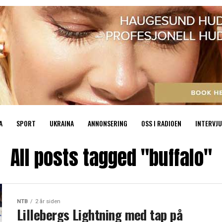
A
SPORT
UKRAINA
ANNONSERING
OSS I RADIOEN
INTERVJU
All posts tagged "buffalo"
NTB
2 år siden
Lillebergs Lightning med tap på