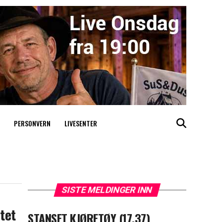
PERSONVERN
LIVESENTER
SISTE MELDINGER INN
tet
STANSET KJØRETØY (17.37)