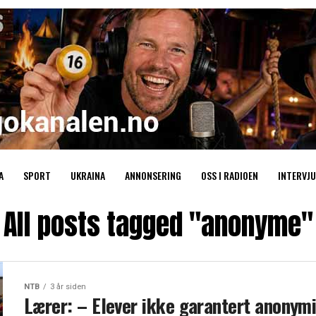
A
SPORT
UKRAINA
ANNONSERING
OSS I RADIOEN
INTERVJU
All posts tagged "anonyme"
NTB
3 år siden
Lærer: – Elever ikke garantert anonymi