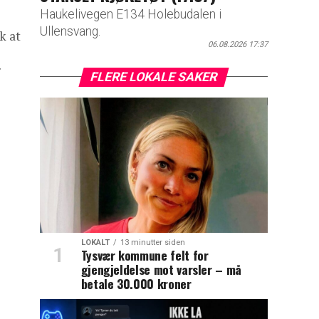
Haukelivegen E134 Holebudalen i
Ullensvang.
k at
06.08.2026 17:37
r
FLERE LOKALE SAKER
LOKALT
13 minutter siden
Tysvær kommune felt for
gjengjeldelse mot varsler – må
betale 30.000 kroner