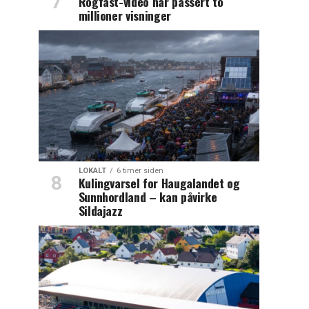
Rogfast-video har passert to
millioner visninger
LOKALT
6 timer siden
Kulingvarsel for Haugalandet og
Sunnhordland – kan påvirke
Sildajazz