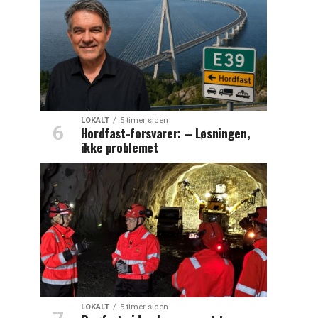
LOKALT
5 timer siden
Hordfast-forsvarer: – Løsningen,
ikke problemet
LOKALT
5 timer siden