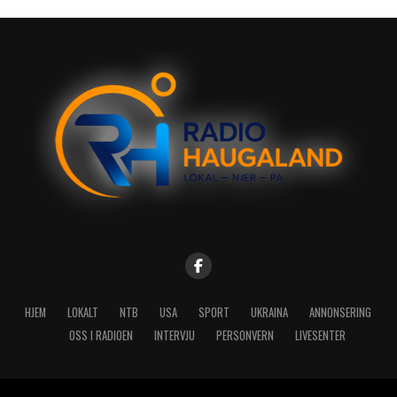
HJEM
LOKALT
NTB
USA
SPORT
UKRAINA
ANNONSERING
OSS I RADIOEN
INTERVJU
PERSONVERN
LIVESENTER