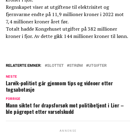
Regnskapet viser at utgiftene til elektrisitet og
fjernvarme endte på 11,9 millioner kroner i 2022 mot
7,4 millioner kroner året før.
Totalt hadde Kongehuset utgifter på 382 millioner
kroner i fjor. Av dette gikk 144 millioner kroner til lønn.
RELATERTE EMNER:
SLOTTET
STRØM
UTGIFTER
NESTE
Larvik-politiet går gjennom tips og videoer etter
togsabotasje
FORRIGE
Mann siktet for drapsforsøk mot politibetjent i Lier –
ble pågrepet etter varselskudd
ANNONSE