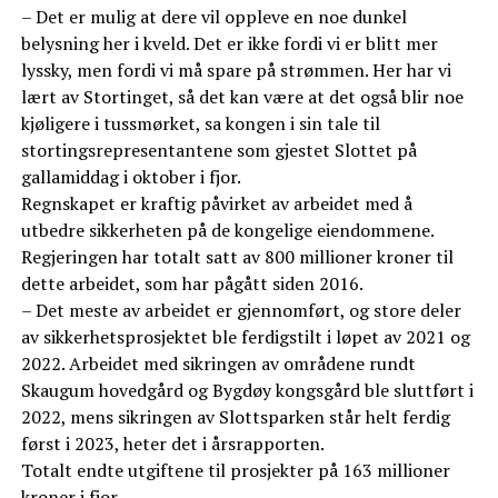
– Det er mulig at dere vil oppleve en noe dunkel
belysning her i kveld. Det er ikke fordi vi er blitt mer
lyssky, men fordi vi må spare på strømmen. Her har vi
lært av Stortinget, så det kan være at det også blir noe
kjøligere i tussmørket, sa kongen i sin tale til
stortingsrepresentantene som gjestet Slottet på
gallamiddag i oktober i fjor.
Regnskapet er kraftig påvirket av arbeidet med å
utbedre sikkerheten på de kongelige eiendommene.
Regjeringen har totalt satt av 800 millioner kroner til
dette arbeidet, som har pågått siden 2016.
– Det meste av arbeidet er gjennomført, og store deler
av sikkerhetsprosjektet ble ferdigstilt i løpet av 2021 og
2022. Arbeidet med sikringen av områdene rundt
Skaugum hovedgård og Bygdøy kongsgård ble sluttført i
2022, mens sikringen av Slottsparken står helt ferdig
først i 2023, heter det i årsrapporten.
Totalt endte utgiftene til prosjekter på 163 millioner
kroner i fjor.