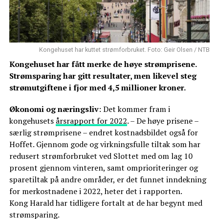
Kongehuset har kuttet strømforbruket. Foto: Geir Olsen / NTB
Kongehuset har fått merke de høye strømprisene.
Strømsparing har gitt resultater, men likevel steg
strømutgiftene i fjor med 4,5 millioner kroner.
Økonomi og næringsliv
: Det kommer fram i
kongehusets
årsrapport for 2022
. – De høye prisene –
særlig strømprisene – endret kostnadsbildet også for
Hoffet. Gjennom gode og virkningsfulle tiltak som har
redusert strømforbruket ved Slottet med om lag 10
prosent gjennom vinteren, samt omprioriteringer og
sparetiltak på andre områder, er det funnet inndekning
for merkostnadene i 2022, heter det i rapporten.
Kong Harald har tidligere fortalt at de har begynt med
strømsparing.