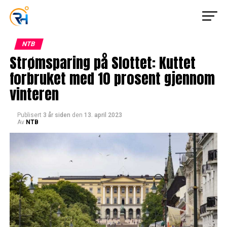
NTB
Strømsparing på Slottet: Kuttet
forbruket med 10 prosent gjennom
vinteren
Publisert
3 år siden
den
13. april 2023
Av
NTB