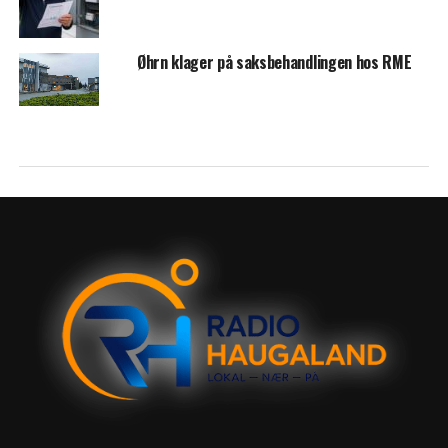
Øhrn klager på saksbehandlingen hos RME