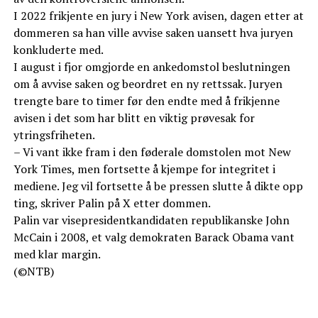
I 2022 frikjente en jury i New York avisen, dagen etter at
dommeren sa han ville avvise saken uansett hva juryen
konkluderte med.
I august i fjor omgjorde en ankedomstol beslutningen
om å avvise saken og beordret en ny rettssak. Juryen
trengte bare to timer før den endte med å frikjenne
avisen i det som har blitt en viktig prøvesak for
ytringsfriheten.
– Vi vant ikke fram i den føderale domstolen mot New
York Times, men fortsette å kjempe for integritet i
mediene. Jeg vil fortsette å be pressen slutte å dikte opp
ting, skriver Palin på X etter dommen.
Palin var visepresidentkandidaten republikanske John
McCain i 2008, et valg demokraten Barack Obama vant
med klar margin.
(©NTB)