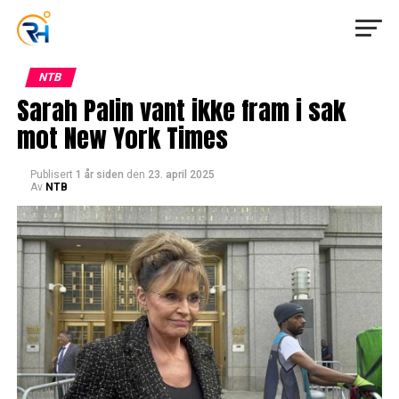
NTB
Sarah Palin vant ikke fram i sak
mot New York Times
Publisert
1 år siden
den
23. april 2025
Av
NTB