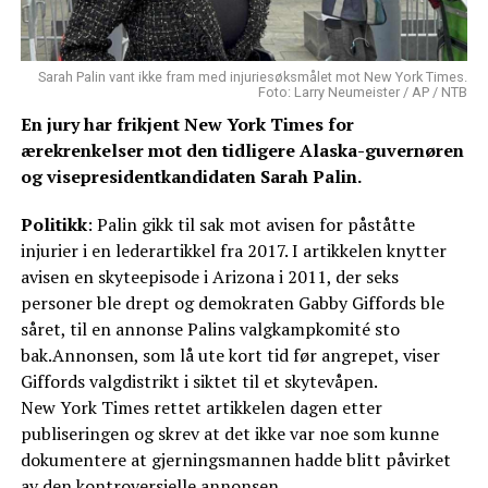
Sarah Palin vant ikke fram med injuriesøksmålet mot New York Times.
Foto: Larry Neumeister / AP / NTB
En jury har frikjent New York Times for
ærekrenkelser mot den tidligere Alaska-guvernøren
og visepresidentkandidaten Sarah Palin.
Politikk
: Palin gikk til sak mot avisen for påståtte
injurier i en lederartikkel fra 2017. I artikkelen knytter
avisen en skyteepisode i Arizona i 2011, der seks
personer ble drept og demokraten Gabby Giffords ble
såret, til en annonse Palins valgkampkomité sto
bak.Annonsen, som lå ute kort tid før angrepet, viser
Giffords valgdistrikt i siktet til et skytevåpen.
New York Times rettet artikkelen dagen etter
publiseringen og skrev at det ikke var noe som kunne
dokumentere at gjerningsmannen hadde blitt påvirket
av den kontroversielle annonsen.