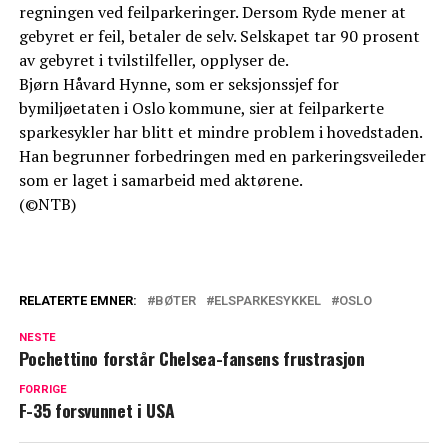
regningen ved feilparkeringer. Dersom Ryde mener at
gebyret er feil, betaler de selv. Selskapet tar 90 prosent
av gebyret i tvilstilfeller, opplyser de.
Bjørn Håvard Hynne, som er seksjonssjef for
bymiljøetaten i Oslo kommune, sier at feilparkerte
sparkesykler har blitt et mindre problem i hovedstaden.
Han begrunner forbedringen med en parkeringsveileder
som er laget i samarbeid med aktørene.
(©NTB)
RELATERTE EMNER:
BØTER
ELSPARKESYKKEL
OSLO
NESTE
Pochettino forstår Chelsea-fansens frustrasjon
FORRIGE
F-35 forsvunnet i USA