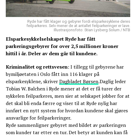
Ryde har fått klager og gebyrer fordi elsparkesyklene deres
feilparkeres. Selv mener de at antallet feilparkeringer er lave.
Illustrasjonsfoto: Stian Lysberg Solum / NTB
Elsparkesykkelselskapet Ryde har fått
parkeringsgebyrer for over 2,5 millioner kroner
hittil i år. Deler av dem går til kundene.
Kriminalitet og rettsvesen
: I tillegg til gebyrene har
bymiljøetaten i Oslo fått inn 116 klager på
elsparkesyklene, skriver
Dagbladet Børsen
.Daglig leder
Tobias W. Balchen i Ryde mener at det er få turer der
sykkelen feilparkeres, men sier at selskapet jobber for at
det skal bli enda færre og viser til at Ryde nylig har
innført en nytt system for hvordan kundene skal gjøres
ansvarlige for feilparkeringer.
Ryde sammenligner gebyret med bildet av parkeringen
som kunder tar etter en tur. Det betyr at kunden kan få