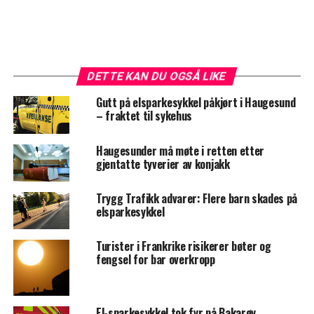
DETTE KAN DU OGSÅ LIKE
Gutt på elsparkesykkel påkjørt i Haugesund
– fraktet til sykehus
Haugesunder må møte i retten etter
gjentatte tyverier av konjakk
Trygg Trafikk advarer: Flere barn skades på
elsparkesykkel
Turister i Frankrike risikerer bøter og
fengsel for bar overkropp
El-sparkesykkel tok fyr på Bakarøy