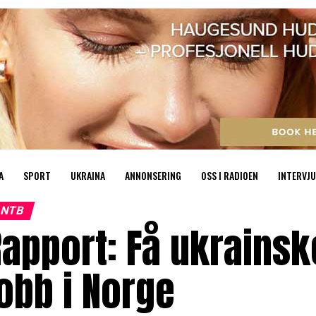
A
SPORT
UKRAINA
ANNONSERING
OSS I RADIOEN
INTERVJU
NTB
apport: Få ukrainske
obb i Norge