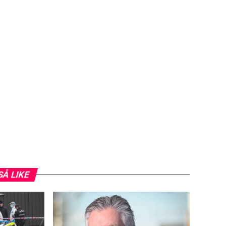
SÅ LIKE