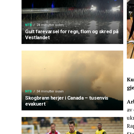
NTB
24 minutter siden
Gult farevarsel for regn, flom og skred på
Vestlandet
Ku
gj
NTB
34 minutter siden
Skogbrann herjer i Canada – tusenvis
Ar
evakuert
av 
uk
Rap
Sta