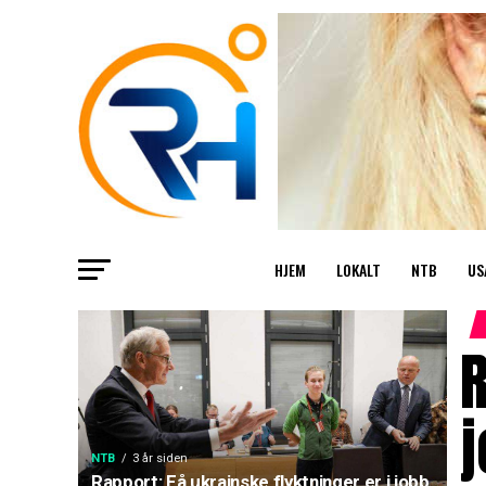
HJEM
LOKALT
NTB
US
R
j
NTB
3 år siden
Rapport: Få ukrainske flyktninger er i jobb