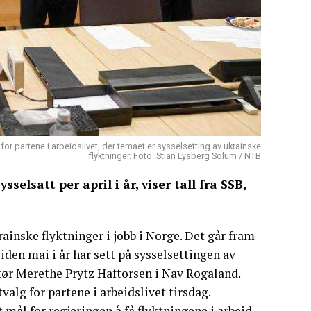
for partene i arbeidslivet, der temaet er sysselsetting av ukrainske
flyktninger. Foto: Stian Lysberg Solum / NTB
selsatt per april i år, viser tall fra SSB,
ainske flyktninger i jobb i Norge. Det går fram
iden mai i år har sett på sysselsettingen av
tør Merethe Prytz Haftorsen i Nav Rogaland.
alg for partene i arbeidslivet tirsdag.
t mål for regjeringen å få flyktningene i arbeid.