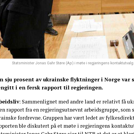
Statsminister Jonas Gahr Støre (Ap) i møte i regjeringens kontaktutvalg 
n sju prosent av ukrainske flyktninger i Norge var sys
engitt i en fersk rapport til regjeringen.
beidsliv
: Sammenlignet med andre land er relativt få ukr
en rapport fra en regjeringsutnevnt arbeidsgruppe, som s
rainske fordrevne. Gruppen har vært ledet av fylkesdirek
porten ble diskutert på et møte i regjeringens kontaktutv
tsminister Jonas Gahr Støre sier til NTB at det er et klar