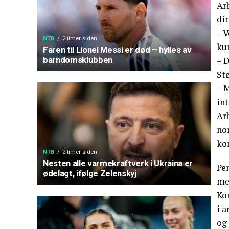
Ar
dir
– 
NTB
2 timer siden
kun
Faren til Lionel Messi er død – hylles av
– D
barndomsklubben
Stø
– M
int
Arb
nor
ko
NTB
2 timer siden
Nesten alle varmekraftverk i Ukraina er
Per
ødelagt, ifølge Zelenskyj
med
Kon
i 
og 