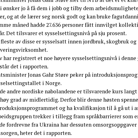
i ønsker jo å få dem i jobb og tilby dem arbeidsmulighet
er, og at de lærer seg norsk godt og kan bruke fagutdann
mme måned hadde 27.636 personer fått innvilget kollekti
år. Det tilsvarer et sysselsettingsnivå på sju prosent.
fleste av disse er sysselsatt innen jordbruk, skogbruk og 
rveringsvirksomhet.
 har registrert et noe høyere sysselsettingsnivå i denne
 står det i rapporten.
atsminister Jonas Gahr Støre peker på introduksjonsprog
selsettingstallet i Norge.
 de andre nordiske nabolandene er tilsvarende kurs langt
høy grad av midlertidig. Derfor blir denne høsten spenne
roduksjonsprogrammet og ha kvalifikasjon til å gå ut i ar
beidsgruppen trekker i tillegg fram språkbarrierer som e
 de fordrevne fra Ukraina har dessuten omsorgsoppgaver o
sorgen, heter det i rapporten.