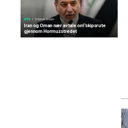
NTB
3 timer siden
Iran og Oman nær avtale om skipsrute
gjennom Hormuzstredet