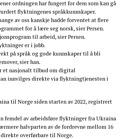
mener ordningen har fungert for dem som kan gå
rvurdert flyktningenes språkkunnskaper.
ange av oss kanskje hadde forventet at flere
ogrammet for å lære seg norsk, sier Persen.
jonsprogram til arbeid, sier Persen.
ktninger er i jobb.
vekt på språk og gode kunnskaper til å bli
emover, sier han.
 et nasjonalt tilbud om digital
an innvilges direkte via flyktningtjenesten i
aina til Norge siden starten av 2022, registrert
en femdel av arbeidsføre flyktninger fra Ukraina
 nærmere halvparten av de fordrevne mellom 16
 direkte overførbare til Norge.