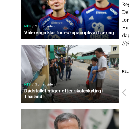
Reg
De
for
Hu
NTB
2 timer siden
Vålerenga klar for europacupkvalifisering
da
//
REL
NTB
3 timer siden
Dødstallet stiger etter skoleskyting i
Thailand