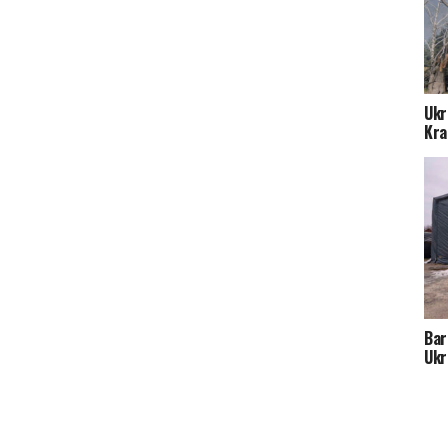
Ukr
Kra
Bar
Ukra