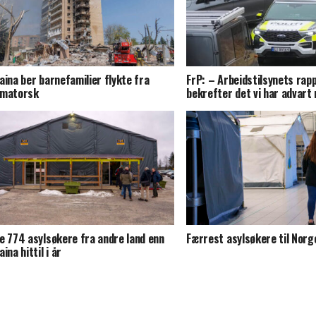
aina ber barnefamilier flykte fra
FrP: – Arbeidstilsynets rap
matorsk
bekrefter det vi har advart 
e 774 asylsøkere fra andre land enn
Færrest asylsøkere til Norg
ina hittil i år