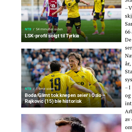
– V
skj
Sa
NTB
54 minutter siden
66 
LSK-profil solgt til Tyrkia
De 
se
Nav
år,
St
sys
– I
NTB
1 time siden
og 
Bodø/Glimt tok knepen seier i Oslo –
Rajkovic (15) ble historisk
int
Ar
av
om