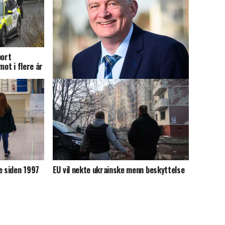
port
mot i flere år
FrP: – Arbeidstilsynets rapport er
knusende
e siden 1997
EU vil nekte ukrainske menn beskyttelse