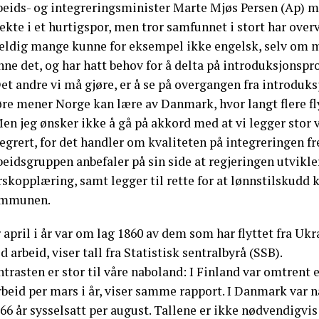
beids- og integreringsminister Marte Mjøs Persen (Ap) 
ekte i et hurtigspor, men tror samfunnet i stort har ove
Veldig mange kunne for eksempel ikke engelsk, selv om m
ne det, og har hatt behov for å delta på introduksjonspr
et andre vi må gjøre, er å se på overgangen fra introduks
re mener Norge kan lære av Danmark, hvor langt flere fly
en jeg ønsker ikke å gå på akkord med at vi legger stor 
egrert, for det handler om kvaliteten på integreringen fr
eidsgruppen anbefaler på sin side at regjeringen utvikler
skopplæring, samt legger til rette for at lønnstilskudd k
mmunen.
 april i år var om lag 1860 av dem som har flyttet fra Ukr
 arbeid, viser tall fra Statistisk sentralbyrå (SSB).
trasten er stor til våre naboland: I Finland var omtrent 
arbeid per mars i år, viser samme rapport. I Danmark var
66 år sysselsatt per august. Tallene er ikke nødvendigvis