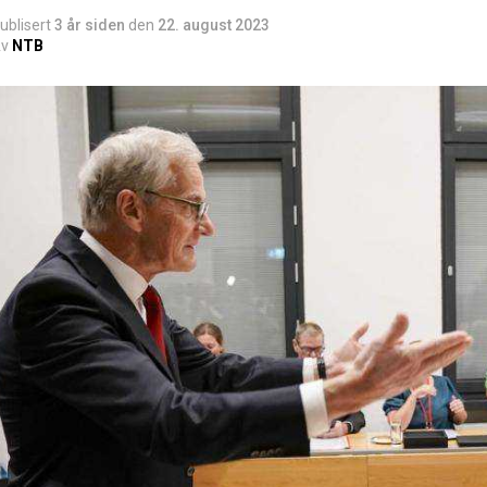
ublisert
3 år siden
den
22. august 2023
v
NTB