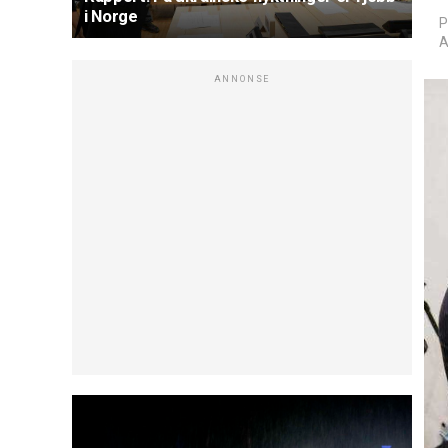
i Norge
P
A
ANNONSE