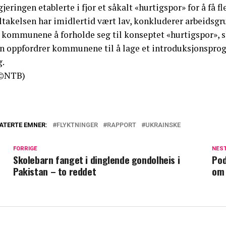
jeringen etablerte i fjor et såkalt «hurtigspor» for å få fl
ltakelsen har imidlertid vært lav, konkluderer arbeidsgr
 kommunene å forholde seg til konseptet «hurtigspor», sk
n oppfordrer kommunene til å lage et introduksjonsprogr
g.
(©NTB)
ATERTE EMNER:
FLYKTNINGER
RAPPORT
UKRAINSKE
FORRIGE
NES
Skolebarn fanget i dinglende gondolheis i
Pod
Pakistan – to reddet
om 