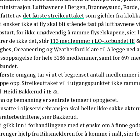
ministrasjon. Lufthavnene i Bergen, Brønnøysund, Førde, 
fattet av
det første streikeuttaket
som gjelder fra klokk
i ønsker ikke at fly skal bli stående fast på lufthavnene vi
start, for ikke unødvendig å ramme flyselskapene, sier l
rer de ikke det, står
113 medlemmer i LO-forbundet IE
& 
ghes, Oceaneering og Weatherford klare til å legge ned a
assoppsigelse for hele 5186 medlemmer, samt for 697 m
rbundet.
 første omgang tar vi ut et begrenset antall medlemmer i 
appe opp. Streikeuttaket vil i utgangspunktet ikke ramme
l-Heidi Bakkerud i IE &.
nn og bemanning er sentrale temaer i oppgjøret.
nsatte i oljeservicebransjen skal heller ikke sakke akteru
eratørbedriftene, sier Bakkerud.
i gikk inn i forhandlingene med et ønske om å finne gode
 trenger hjelp fra Riksmekleren for å komme i mål, sier 