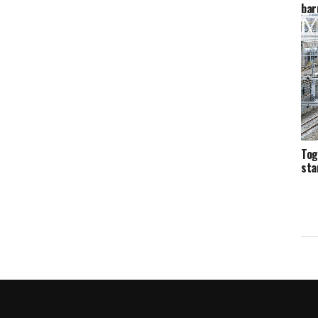
bar
Tog
sta