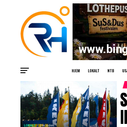
HJEM
LOKALT
NTB
US
S
I
LOKALT
2 år siden