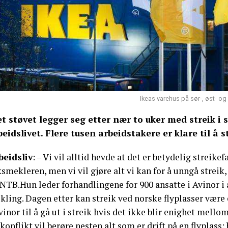
Ikeas varehus på sør-, øst- og 
et støvet legger seg etter nær to uker med streik i 
beidslivet. Flere tusen arbeidstakere er klare til å s
beidsliv
: – Vi vil alltid hevde at det er betydelig streik
smekleren, men vi vil gjøre alt vi kan for å unngå streik
 NTB.Hun leder forhandlingene for 900 ansatte i Avinor i
kling. Dagen etter kan streik ved norske flyplasser vær
vinor til å gå ut i streik hvis det ikke blir enighet me
konflikt vil berøre nesten alt som er drift på en flyplass