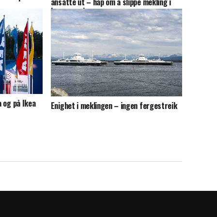
ansatte ut – håp om å slippe mekling i
lønnsoppgjørene
a og på Ikea
Enighet i meklingen – ingen fergestreik