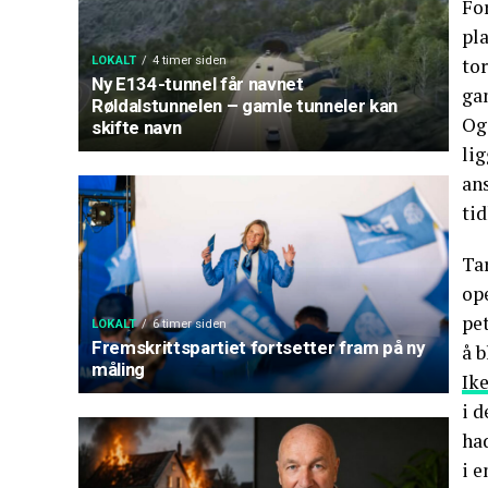
For
pl
LOKALT
4 timer siden
tor
Ny E134-tunnel får navnet
ga
Røldalstunnelen – gamle tunneler kan
Ogs
skifte navn
lig
ans
tid
Tar
op
pe
LOKALT
6 timer siden
Fremskrittspartiet fortsetter fram på ny
å b
måling
Ike
i 
had
i e