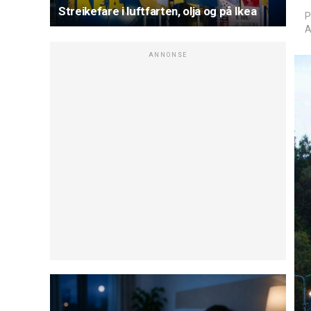
Streikefare i luftfarten, olja og på Ikea
P
A
ANNONSE