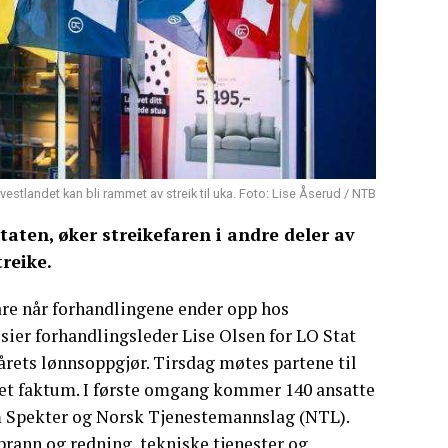
vestlandet kan bli rammet av streik til uka. Foto: Lise Åserud / NTB
staten, øker streikefaren i andre deler av
treike.
efare når forhandlingene ender opp hos
, sier forhandlingsleder Lise Olsen for LO Stat
 årets lønnsoppgjør. Tirsdag møtes partene til
e et faktum. I første omgang kommer 140 ansatte
llom Spekter og Norsk Tjenestemannslag (NTL).
: brann og redning, tekniske tjenester og