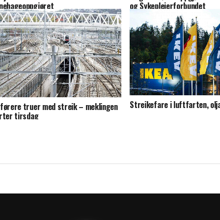
nehageoppgjøret
og Sykepleierforbundet
Streikefare i luftfarten, olj
førere truer med streik – meklingen
rter tirsdag