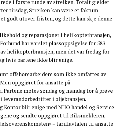
ede i første runde av streiken. Totalt gjelder
ter tirsdag, Streiken kan være et faktum
et godt utover fristen, og dette kan skje denne
likehold og reparasjoner i helikopterbransjen,
Forbund har varslet plassoppsigelse for 583
 av helikopterbransjen, men det var fredag for
g hvis partene ikke blir enige.
 samt offshorearbeidere som ikke omfattes av
 Men oppgjøret for ansatte på
n. Partene møtes søndag og mandag for å prøve
i leverandørbedrifter i oljebransjen.
g Kontor blir enige med NHO handel og Service
ngene og sendte oppgjøret til Riksmekleren,
delsoverenskomsten» – tariffavtalen til ansatte