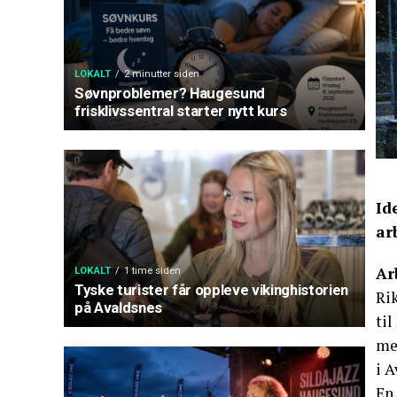
LOKALT
2 minutter siden
Søvnproblemer? Haugesund
frisklivssentral starter nytt kurs
Id
ar
Ar
LOKALT
1 time siden
Tyske turister får oppleve vikinghistorien
Rik
på Avaldsnes
til
me
i A
En 