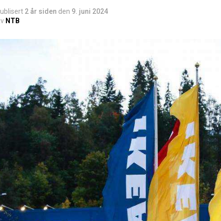
ublisert
2 år siden
den
9. juni 2024
v
NTB