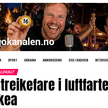
A
SPORT
UKRAINA
ANNONSERING
OSS I RADIOEN
INTERVJU
LOKALT
treikefare i luftfart
kea