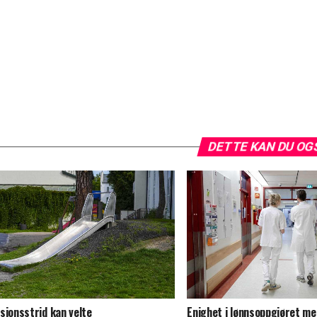
DETTE KAN DU OG
sjonsstrid kan velte
Enighet i lønnsoppgjøret m