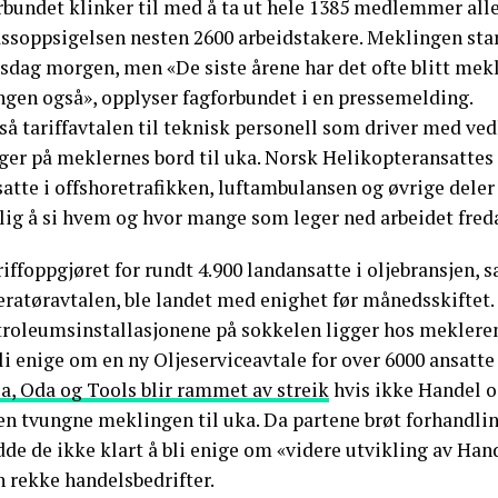
bundet klinker til med å ta ut hele 1385 medlemmer aller
assoppsigelsen nesten 2600 arbeidstakere. Meklingen star
sdag morgen, men «De siste årene har det ofte blitt mekl
ngen også», opplyser fagforbundet i en pressemelding.
å tariffavtalen til teknisk personell som driver med ved
ger på meklernes bord til uka. Norsk Helikopteransattes 
atte i offshoretrafikken, luftambulansen og øvrige deler
lig å si hvem og hvor mange som leger ned arbeidet freda
iffoppgjøret for rundt 4.900 landansatte i oljebransjen,
eratøravtalen, ble landet med enighet før månedsskiftet.
troleumsinstallasjonene på sokkelen ligger hos meklere
li enige om en ny Oljeserviceavtale for over 6000 ansatte 
a, Oda og Tools blir rammet av streik
hvis ikke Handel o
den tvungne meklingen til uka. Da partene brøt forhandli
de de ikke klart å bli enige om «videre utvikling av Han
n rekke handelsbedrifter.