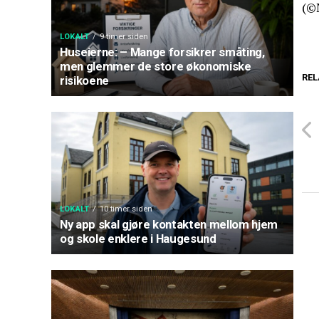
(©
LOKALT
9 timer siden
Huseierne: – Mange forsikrer småting,
men glemmer de store økonomiske
REL
risikoene
LOKALT
10 timer siden
Ny app skal gjøre kontakten mellom hjem
og skole enklere i Haugesund