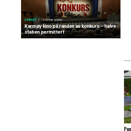
LOKALT
12 timer siden
Karmøy kino på randen av konkurs – halve
staben permittert
Pen