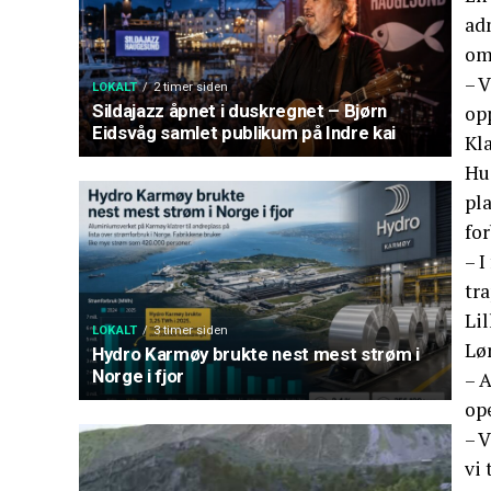
ad
om
– V
LOKALT
2 timer siden
Sildajazz åpnet i duskregnet – Bjørn
opp
Eidsvåg samlet publikum på Indre kai
Kla
Hu
pl
fo
– I
tr
Lil
LOKALT
3 timer siden
Lø
Hydro Karmøy brukte nest mest strøm i
Norge i fjor
– A
op
– V
vi