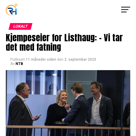
LOKALT
Kjempeseier for Listhaug: – Vi tar
det med fatning
Publisert
11 måneder siden
den
2. september 2025
Av
NTB