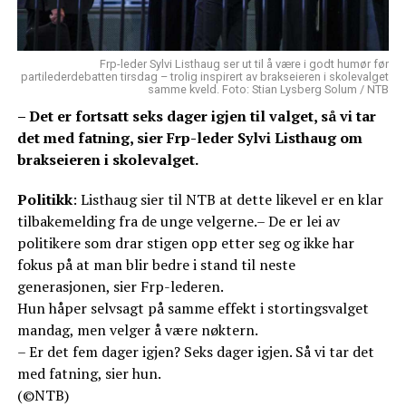
Frp-leder Sylvi Listhaug ser ut til å være i godt humør før
partilederdebatten tirsdag – trolig inspirert av brakseieren i skolevalget
samme kveld. Foto: Stian Lysberg Solum / NTB
– Det er fortsatt seks dager igjen til valget, så vi tar
det med fatning, sier Frp-leder Sylvi Listhaug om
brakseieren i skolevalget.
Politikk
: Listhaug sier til NTB at dette likevel er en klar
tilbakemelding fra de unge velgerne.– De er lei av
politikere som drar stigen opp etter seg og ikke har
fokus på at man blir bedre i stand til neste
generasjonen, sier Frp-lederen.
Hun håper selvsagt på samme effekt i stortingsvalget
mandag, men velger å være nøktern.
– Er det fem dager igjen? Seks dager igjen. Så vi tar det
med fatning, sier hun.
(©NTB)