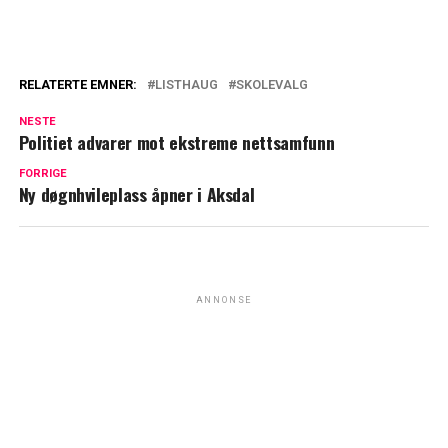
RELATERTE EMNER:
LISTHAUG
SKOLEVALG
NESTE
Politiet advarer mot ekstreme nettsamfunn
FORRIGE
Ny døgnhvileplass åpner i Aksdal
ANNONSE