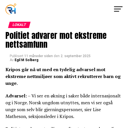
LOKALT
Politiet advarer mot ekstreme
nettsamfunn
Publisert
11 måneder siden
den
2. september 2025
Av
Egil M Solberg
Kripos går nå ut med en tydelig advarsel mot
ekstreme nettmiljøer som aktivt rekrutterer barn og
unge.
Advarsel:
– Vi ser en økning i saker både internasjonalt
og i Norge. Norsk ungdom utnyttes, men vi ser også
unge som selv blir gjerningspersoner, sier Lise
Matheson, seksjonsleder i Kripos.