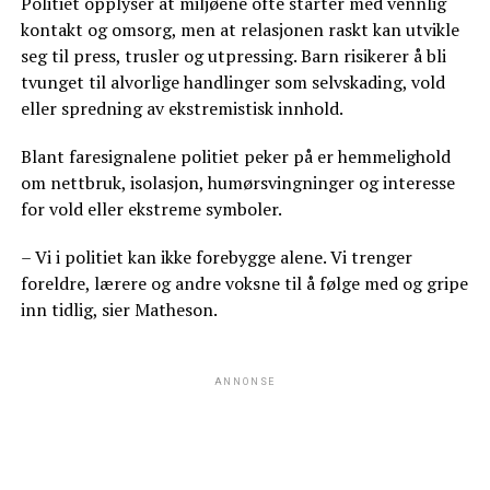
Politiet opplyser at miljøene ofte starter med vennlig
kontakt og omsorg, men at relasjonen raskt kan utvikle
seg til press, trusler og utpressing. Barn risikerer å bli
tvunget til alvorlige handlinger som selvskading, vold
eller spredning av ekstremistisk innhold.
Blant faresignalene politiet peker på er hemmelighold
om nettbruk, isolasjon, humørsvingninger og interesse
for vold eller ekstreme symboler.
– Vi i politiet kan ikke forebygge alene. Vi trenger
foreldre, lærere og andre voksne til å følge med og gripe
inn tidlig, sier Matheson.
ANNONSE