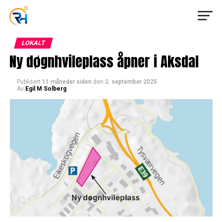
LOKALT
Ny døgnhvileplass åpner i Aksdal
Publisert
11 måneder siden
den
2. september 2025
Av
Egil M Solberg