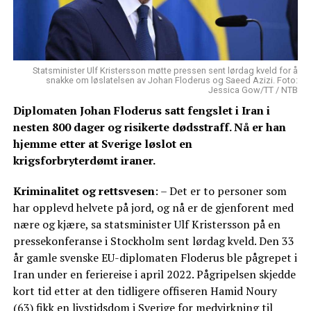
Statsminister Ulf Kristersson møtte pressen sent lørdag kveld for å
snakke om løslatelsen av Johan Floderus og Saeed Azizi. Foto:
Jessica Gow/TT / NTB
Diplomaten Johan Floderus satt fengslet i Iran i
nesten 800 dager og risikerte dødsstraff. Nå er han
hjemme etter at Sverige løslot en
krigsforbryterdømt iraner.
Kriminalitet og rettsvesen
: – Det er to personer som
har opplevd helvete på jord, og nå er de gjenforent med
nære og kjære, sa statsminister Ulf Kristersson på en
pressekonferanse i Stockholm sent lørdag kveld. Den 33
år gamle svenske EU-diplomaten Floderus ble pågrepet i
Iran under en feriereise i april 2022. Pågripelsen skjedde
kort tid etter at den tidligere offiseren Hamid Noury
(63) fikk en livstidsdom i Sverige for medvirkning til