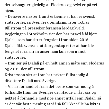
det selvsagt er gledelig at Floderus og Azizi er på vei
hjem.
– Dessverre nekter Iran å erkjenne at han er svensk
statsborger, sa Sveriges utenriksminister Tobias
Billström på pressekonferansen lørdag kveld.
Regjeringen i Stockholm sier den har prøvd å få hjem
Djalali, som har sittet fengslet i Iran siden 2016.
Djalali fikk svensk statsborgerskap etter at han ble
fengslet i Iran. Iran anser ham kun som iransk
statsborger.
– Iran ser på Djalali på en helt annen måte enn Floderus
og Azizi, sier Billström.
Kristersson sier at Iran har nektet fullstendig å
diskutere Djalali med Sverige.
– Vi har forhandlet fram det beste som var mulig å
forhandle fram for Sveriges del. Hadde vi låst oss og
nektet å forhandle med noe annet utfall enn Djalali, så
er det vår faste mening at vi i så fall ikke ville ha lyktes