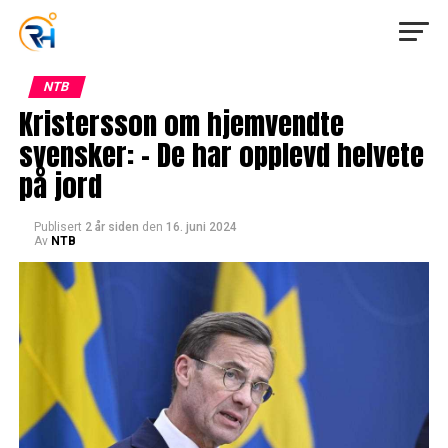
NTB
Kristersson om hjemvendte
svensker: – De har opplevd helvete
på jord
Publisert
2 år siden
den
16. juni 2024
Av
NTB