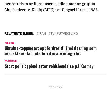
henrettelsen av flere tusen medlemmer av gruppa
Mujahedeen-e-Khalq (MEK) i et fengsel i Iran i 1988.
RELATERTE EMNER:
IRAN
SV
UTVEKSLING
NESTE
Ukraina-toppmøtet oppfordrer til fredsløsning som
respekterer landets territoriale integritet
FORRIGE
Stort politioppbud etter voldshendelse på Karmøy
ANNONSE