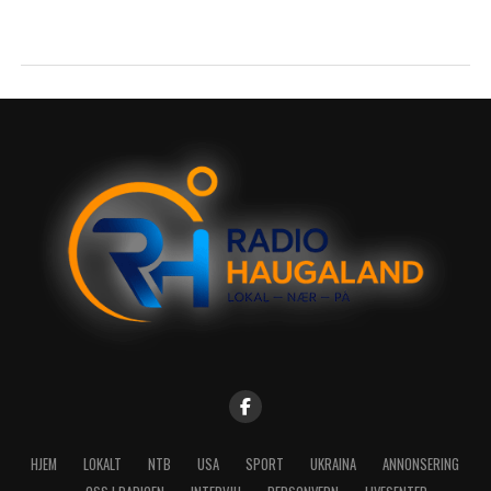
HJEM
LOKALT
NTB
USA
SPORT
UKRAINA
ANNONSERING