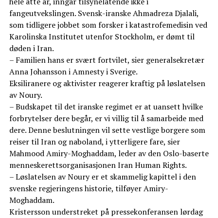
hele åtte år, inngår tilsynelatende ikke i
fangeutvekslingen. Svensk-iranske Ahmadreza Djalali,
som tidligere jobbet som forsker i katastrofemedisin ved
Karolinska Institutet utenfor Stockholm, er dømt til
døden i Iran.
– Familien hans er svært fortvilet, sier generalsekretær
Anna Johansson i Amnesty i Sverige.
Eksiliranere og aktivister reagerer kraftig på løslatelsen
av Noury.
– Budskapet til det iranske regimet er at uansett hvilke
forbrytelser dere begår, er vi villig til å samarbeide med
dere. Denne beslutningen vil sette vestlige borgere som
reiser til Iran og naboland, i ytterligere fare, sier
Mahmood Amiry-Moghaddam, leder av den Oslo-baserte
menneskerettsorganisasjonen Iran Human Rights.
– Løslatelsen av Noury er et skammelig kapittel i den
svenske regjeringens historie, tilføyer Amiry-
Moghaddam.
Kristersson understreket på pressekonferansen lørdag