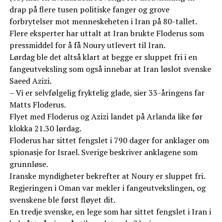
drap på flere tusen politiske fanger og grove
forbrytelser mot menneskeheten i Iran på 80-tallet.
Flere eksperter har uttalt at Iran brukte Floderus som
pressmiddel for å få Noury utlevert til Iran.
Lørdag ble det altså klart at begge er sluppet fri i en
fangeutveksling som også innebar at Iran løslot svenske
Saeed Azizi.
– Vi er selvfølgelig fryktelig glade, sier 33-åringens far
Matts Floderus.
Flyet med Floderus og Azizi landet på Arlanda like før
klokka 21.30 lørdag.
Floderus har sittet fengslet i 790 dager for anklager om
spionasje for Israel. Sverige beskriver anklagene som
grunnløse.
Iranske myndigheter bekrefter at Noury er sluppet fri.
Regjeringen i Oman var mekler i fangeutvekslingen, og
svenskene ble først fløyet dit.
En tredje svenske, en lege som har sittet fengslet i Iran i