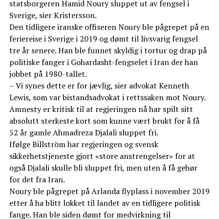
statsborgeren Hamid Noury sluppet ut av fengsel i
Sverige, sier Kristersson.
Den tidligere iranske offiseren Noury ble pågrepet på en
feriereise i Sverige i 2019 og dømt til livsvarig fengsel
tre år senere. Han ble funnet skyldig i tortur og drap på
politiske fanger i Gohardasht-fengselet i Iran der han
jobbet på 1980-tallet.
– Vi synes dette er for jævlig, sier advokat Kenneth
Lewis, som var bistandsadvokat i rettssaken mot Noury.
Amnesty er kritisk til at regjeringen nå har spilt sitt
absolutt sterkeste kort som kunne vært brukt for å få
52 år gamle Ahmadreza Djalali sluppet fri.
Ifølge Billström har regjeringen og svensk
sikkerhetstjeneste gjort «store anstrengelser» for at
også Djalali skulle bli sluppet fri, men uten å få gehør
for det fra Iran.
Noury ble pågrepet på Arlanda flyplass i november 2019
etter å ha blitt lokket til landet av en tidligere politisk
fange. Han ble siden dømt for medvirkning til