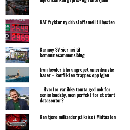
oljekrisen kan gi pris- og rentesjokk
NAF frykter ny drivstoffsmell til høsten
Karmøy SV sier nei til
kommunesammenslåing
Iran hevder å ha angrepet amerikanske
baser – konflikten trappes opp igjen
– Hvorfor var ikke tomta god nok for
seniorlandsby, men perfekt for et stort
datasenter?
Kan tjene milliarder på krise i Midtøsten