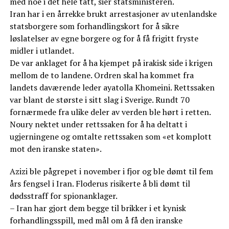
med noe i det hele tatt, sier statsministeren.
Iran har i en årrekke brukt arrestasjoner av utenlandske
statsborgere som forhandlingskort for å sikre
løslatelser av egne borgere og for å få frigitt fryste
midler i utlandet.
De var anklaget for å ha kjempet på irakisk side i krigen
mellom de to landene. Ordren skal ha kommet fra
landets daværende leder ayatolla Khomeini. Rettssaken
var blant de største i sitt slag i Sverige. Rundt 70
fornærmede fra ulike deler av verden ble hørt i retten.
Noury nektet under rettssaken for å ha deltatt i
ugjerningene og omtalte rettssaken som «et komplott
mot den iranske staten».
Azizi ble pågrepet i november i fjor og ble dømt til fem
års fengsel i Iran. Floderus risikerte å bli dømt til
dødsstraff for spionanklager.
– Iran har gjort dem begge til brikker i et kynisk
forhandlingsspill, med mål om å få den iranske