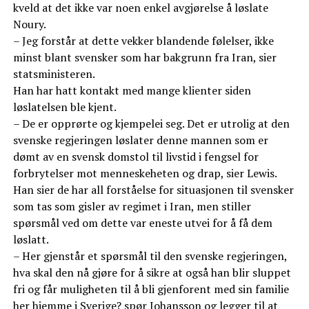
kveld at det ikke var noen enkel avgjørelse å løslate
Noury.
– Jeg forstår at dette vekker blandende følelser, ikke
minst blant svensker som har bakgrunn fra Iran, sier
statsministeren.
Han har hatt kontakt med mange klienter siden
løslatelsen ble kjent.
– De er opprørte og kjempelei seg. Det er utrolig at den
svenske regjeringen løslater denne mannen som er
dømt av en svensk domstol til livstid i fengsel for
forbrytelser mot menneskeheten og drap, sier Lewis.
Han sier de har all forståelse for situasjonen til svensker
som tas som gisler av regimet i Iran, men stiller
spørsmål ved om dette var eneste utvei for å få dem
løslatt.
– Her gjenstår et spørsmål til den svenske regjeringen,
hva skal den nå gjøre for å sikre at også han blir sluppet
fri og får muligheten til å bli gjenforent med sin familie
her hjemme i Sverige? spør Johansson og legger til at