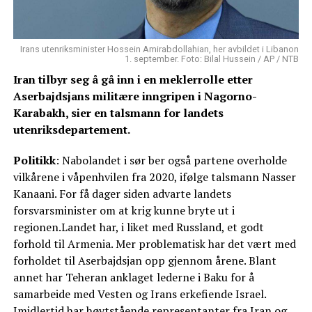
Irans utenriksminister Hossein Amirabdollahian, her avbildet i Libanon
1. september. Foto: Bilal Hussein / AP / NTB
Iran tilbyr seg å gå inn i en meklerrolle etter
Aserbajdsjans militære inngripen i Nagorno-
Karabakh, sier en talsmann for landets
utenriksdepartement.
Politikk
: Nabolandet i sør ber også partene overholde
vilkårene i våpenhvilen fra 2020, ifølge talsmann Nasser
Kanaani. For få dager siden advarte landets
forsvarsminister om at krig kunne bryte ut i
regionen.Landet har, i liket med Russland, et godt
forhold til Armenia. Mer problematisk har det vært med
forholdet til Aserbajdsjan opp gjennom årene. Blant
annet har Teheran anklaget lederne i Baku for å
samarbeide med Vesten og Irans erkefiende Israel.
Imidlertid har høytstående representanter fra Iran og