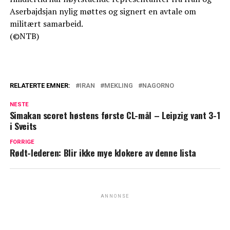
Aserbajdsjan nylig møttes og signert en avtale om
militært samarbeid.
(©NTB)
RELATERTE EMNER:
IRAN
MEKLING
NAGORNO
NESTE
Simakan scoret høstens første CL-mål – Leipzig vant 3-1
i Sveits
FORRIGE
Rødt-lederen: Blir ikke mye klokere av denne lista
ANNONSE