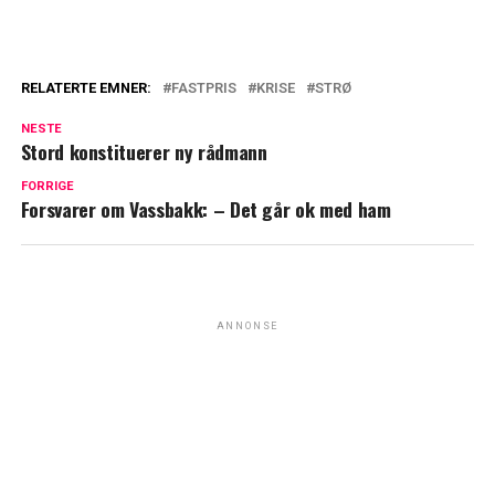
RELATERTE EMNER:
FASTPRIS
KRISE
STRØ
NESTE
Stord konstituerer ny rådmann
FORRIGE
Forsvarer om Vassbakk: – Det går ok med ham
ANNONSE