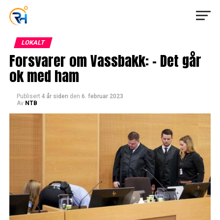
LOKALT
Forsvarer om Vassbakk: – Det går
ok med ham
Publisert
4 år siden
den
6. februar 2023
Av
NTB