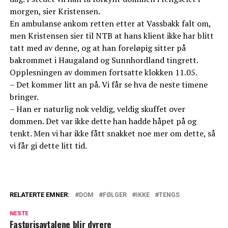
morgen, sier Kristensen.
En ambulanse ankom retten etter at Vassbakk falt om,
men Kristensen sier til NTB at hans klient ikke har blitt
tatt med av denne, og at han foreløpig sitter på
bakrommet i Haugaland og Sunnhordland tingrett.
Opplesningen av dommen fortsatte klokken 11.05.
– Det kommer litt an på. Vi får se hva de neste timene
bringer.
– Han er naturlig nok veldig, veldig skuffet over
dommen. Det var ikke dette han hadde håpet på og
tenkt. Men vi har ikke fått snakket noe mer om dette, så
vi får gi dette litt tid.
RELATERTE EMNER:
DOM
FØLGER
IKKE
TENGS
NESTE
Fastprisavtalene blir dyrere