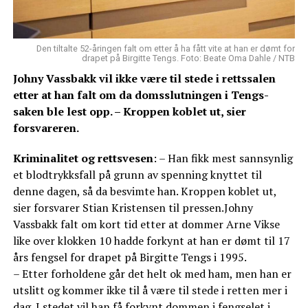
Den tiltalte 52-åringen falt om etter å ha fått vite at han er dømt for
drapet på Birgitte Tengs. Foto: Beate Oma Dahle / NTB
Johny Vassbakk vil ikke være til stede i rettssalen
etter at han falt om da domsslutningen i Tengs-
saken ble lest opp. – Kroppen koblet ut, sier
forsvareren.
Kriminalitet og rettsvesen
: – Han fikk mest sannsynlig
et blodtrykksfall på grunn av spenning knyttet til
denne dagen, så da besvimte han. Kroppen koblet ut,
sier forsvarer Stian Kristensen til pressen.Johny
Vassbakk falt om kort tid etter at dommer Arne Vikse
like over klokken 10 hadde forkynt at han er dømt til 17
års fengsel for drapet på Birgitte Tengs i 1995.
– Etter forholdene går det helt ok med ham, men han er
utslitt og kommer ikke til å være til stede i retten mer i
dag. I stedet vil han få forkynt dommen i fengselet i