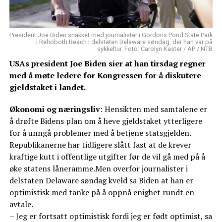
President Joe Biden snakket med journalister i Gordons Pond State Park
i Rehoboth Beach i delstaten Delaware søndag, der han var på
sykkeltur. Foto: Carolyn Kaster / AP / NTB
USAs president Joe Biden sier at han tirsdag regner
med å møte ledere for Kongressen for å diskutere
gjeldstaket i landet.
Økonomi og næringsliv
: Hensikten med samtalene er
å drøfte Bidens plan om å heve gjeldstaket ytterligere
for å unngå problemer med å betjene statsgjelden.
Republikanerne har tidligere slått fast at de krever
kraftige kutt i offentlige utgifter før de vil gå med på å
øke statens låneramme.Men overfor journalister i
delstaten Delaware søndag kveld sa Biden at han er
optimistisk med tanke på å oppnå enighet rundt en
avtale.
– Jeg er fortsatt optimistisk fordi jeg er født optimist, sa