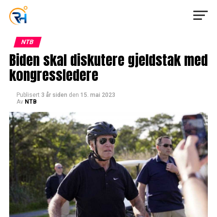
NTB
Biden skal diskutere gjeldstak med
kongressledere
Publisert
3 år siden
den
15. mai 2023
Av
NTB