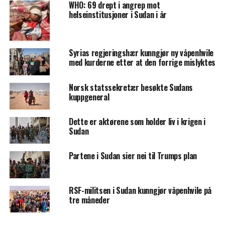
WHO: 69 drept i angrep mot
helseinstitusjoner i Sudan i år
Syrias regjeringshær kunngjør ny våpenhvile
med kurderne etter at den forrige mislyktes
Norsk statssekretær besøkte Sudans
kuppgeneral
Dette er aktørene som holder liv i krigen i
Sudan
Partene i Sudan sier nei til Trumps plan
RSF-militsen i Sudan kunngjør våpenhvile på
tre måneder