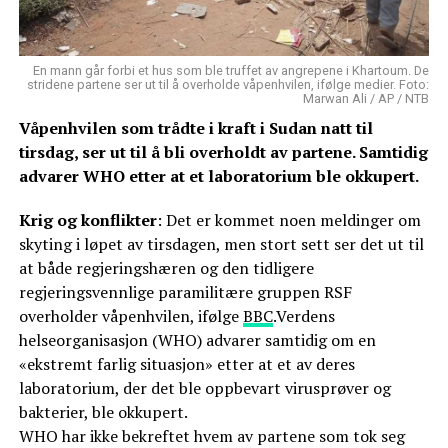
En mann går forbi et hus som ble truffet av angrepene i Khartoum. De
stridene partene ser ut til å overholde våpenhvilen, ifølge medier. Foto:
Marwan Ali / AP / NTB
Våpenhvilen som trådte i kraft i Sudan natt til
tirsdag, ser ut til å bli overholdt av partene. Samtidig
advarer WHO etter at et laboratorium ble okkupert.
Krig og konflikter
: Det er kommet noen meldinger om
skyting i løpet av tirsdagen, men stort sett ser det ut til
at både regjeringshæren og den tidligere
regjeringsvennlige paramilitære gruppen RSF
overholder våpenhvilen, ifølge
BBC
.Verdens
helseorganisasjon (WHO) advarer samtidig om en
«ekstremt farlig situasjon» etter at et av deres
laboratorium, der det ble oppbevart virusprøver og
bakterier, ble okkupert.
WHO har ikke bekreftet hvem av partene som tok seg