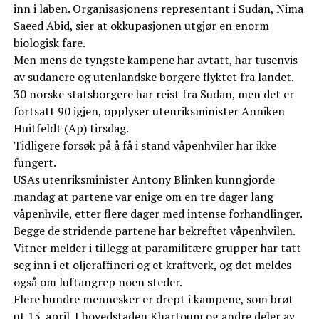
inn i laben. Organisasjonens representant i Sudan, Nima
Saeed Abid, sier at okkupasjonen utgjør en enorm
biologisk fare.
Men mens de tyngste kampene har avtatt, har tusenvis
av sudanere og utenlandske borgere flyktet fra landet.
30 norske statsborgere har reist fra Sudan, men det er
fortsatt 90 igjen, opplyser utenriksminister Anniken
Huitfeldt (Ap) tirsdag.
Tidligere forsøk på å få i stand våpenhviler har ikke
fungert.
USAs utenriksminister Antony Blinken kunngjorde
mandag at partene var enige om en tre dager lang
våpenhvile, etter flere dager med intense forhandlinger.
Begge de stridende partene har bekreftet våpenhvilen.
Vitner melder i tillegg at paramilitære grupper har tatt
seg inn i et oljeraffineri og et kraftverk, og det meldes
også om luftangrep noen steder.
Flere hundre mennesker er drept i kampene, som brøt
ut 15. april. I hovedstaden Khartoum og andre deler av