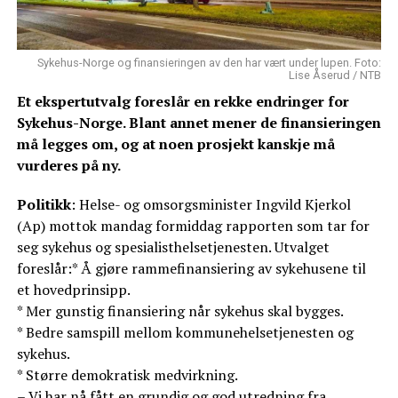
Sykehus-Norge og finansieringen av den har vært under lupen. Foto:
Lise Åserud / NTB
Et ekspertutvalg foreslår en rekke endringer for
Sykehus-Norge. Blant annet mener de finansieringen
må legges om, og at noen prosjekt kanskje må
vurderes på ny.
Politikk
: Helse- og omsorgsminister Ingvild Kjerkol
(Ap) mottok mandag formiddag rapporten som tar for
seg sykehus og spesialisthelsetjenesten. Utvalget
foreslår:* Å gjøre rammefinansiering av sykehusene til
et hovedprinsipp.
* Mer gunstig finansiering når sykehus skal bygges.
* Bedre samspill mellom kommunehelsetjenesten og
sykehus.
* Større demokratisk medvirkning.
– Vi har nå fått en grundig og god utredning fra