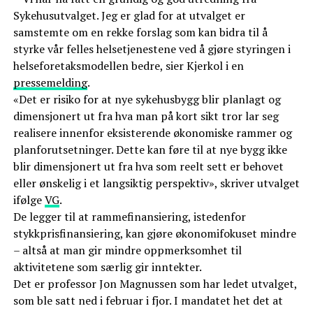
Sykehusutvalget. Jeg er glad for at utvalget er
samstemte om en rekke forslag som kan bidra til å
styrke vår felles helsetjenestene ved å gjøre styringen i
helseforetaksmodellen bedre, sier Kjerkol i en
pressemelding
.
«Det er risiko for at nye sykehusbygg blir planlagt og
dimensjonert ut fra hva man på kort sikt tror lar seg
realisere innenfor eksisterende økonomiske rammer og
planforutsetninger. Dette kan føre til at nye bygg ikke
blir dimensjonert ut fra hva som reelt sett er behovet
eller ønskelig i et langsiktig perspektiv», skriver utvalget
ifølge
VG
.
De legger til at rammefinansiering, istedenfor
stykkprisfinansiering, kan gjøre økonomifokuset mindre
– altså at man gir mindre oppmerksomhet til
aktivitetene som særlig gir inntekter.
Det er professor Jon Magnussen som har ledet utvalget,
som ble satt ned i februar i fjor. I mandatet het det at