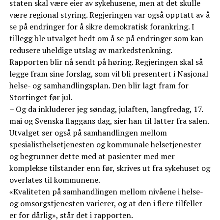
staten skal være eier av sykehusene, men at det skulle
være regional styring. Regjeringen var også opptatt av å
se på endringer for å sikre demokratisk forankring. I
tillegg ble utvalget bedt om å se på endringer som kan
redusere uheldige utslag av markedstenkning.
Rapporten blir nå sendt på høring. Regjeringen skal så
legge fram sine forslag, som vil bli presentert i Nasjonal
helse- og samhandlingsplan. Den blir lagt fram for
Stortinget før jul.
– Og da inkluderer jeg søndag, julaften, langfredag, 17.
mai og Svenska flaggans dag, sier han til latter fra salen.
Utvalget ser også på samhandlingen mellom
spesialisthelsetjenesten og kommunale helsetjenester
og begrunner dette med at pasienter med mer
komplekse tilstander enn før, skrives ut fra sykehuset og
overlates til kommunene.
«Kvaliteten på samhandlingen mellom nivåene i helse-
og omsorgstjenesten varierer, og at den i flere tilfeller
er for dårlig», står det i rapporten.