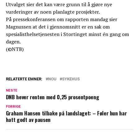
Utvalget sier det kan være grunn til å gjøre nye
vurderinger av noen planlagte prosjekter.
På pressekonferansen om rapporten mandag sier
Magnussen at det i gjennomsnitt er en sak om
spesialisthelsetjenesten i Stortinget minst én gang om
dagen.
(©NTB)
RELATERTE EMNER:
NOU
SYKEHUS
NESTE
DNB hever renten med 0,25 prosentpoeng
FORRIGE
Graham Hansen tilbake på landslaget: – Føler hun har
hatt godt av pausen