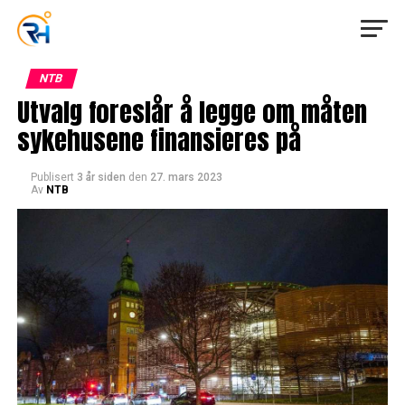
NTB
Utvalg foreslår å legge om måten
sykehusene finansieres på
Publisert
3 år siden
den
27. mars 2023
Av
NTB