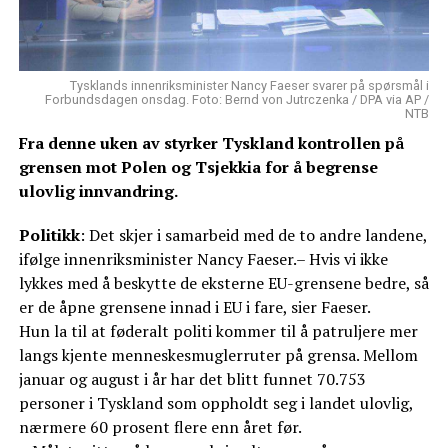
Tysklands innenriksminister Nancy Faeser svarer på spørsmål i
Forbundsdagen onsdag. Foto: Bernd von Jutrczenka / DPA via AP /
NTB
Fra denne uken av styrker Tyskland kontrollen på
grensen mot Polen og Tsjekkia for å begrense
ulovlig innvandring.
Politikk
: Det skjer i samarbeid med de to andre landene,
ifølge innenriksminister Nancy Faeser.– Hvis vi ikke
lykkes med å beskytte de eksterne EU-grensene bedre, så
er de åpne grensene innad i EU i fare, sier Faeser.
Hun la til at føderalt politi kommer til å patruljere mer
langs kjente menneskesmuglerruter på grensa. Mellom
januar og august i år har det blitt funnet 70.753
personer i Tyskland som oppholdt seg i landet ulovlig,
nærmere 60 prosent flere enn året før.