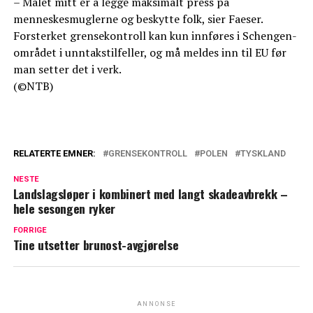
– Målet mitt er å legge maksimalt press på
menneskesmuglerne og beskytte folk, sier Faeser.
Forsterket grensekontroll kan kun innføres i Schengen-
området i unntakstilfeller, og må meldes inn til EU før
man setter det i verk.
(©NTB)
RELATERTE EMNER:
GRENSEKONTROLL
POLEN
TYSKLAND
NESTE
Landslagsløper i kombinert med langt skadeavbrekk –
hele sesongen ryker
FORRIGE
Tine utsetter brunost-avgjørelse
ANNONSE