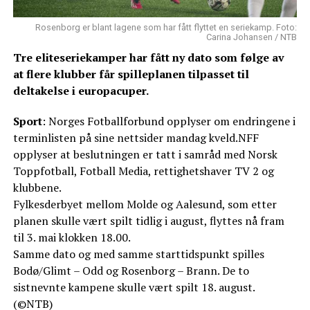
Rosenborg er blant lagene som har fått flyttet en seriekamp. Foto:
Carina Johansen / NTB
Tre eliteseriekamper har fått ny dato som følge av
at flere klubber får spilleplanen tilpasset til
deltakelse i europacuper.
Sport
: Norges Fotballforbund opplyser om endringene i
terminlisten på sine nettsider mandag kveld.NFF
opplyser at beslutningen er tatt i samråd med Norsk
Toppfotball, Fotball Media, rettighetshaver TV 2 og
klubbene.
Fylkesderbyet mellom Molde og Aalesund, som etter
planen skulle vært spilt tidlig i august, flyttes nå fram
til 3. mai klokken 18.00.
Samme dato og med samme starttidspunkt spilles
Bodø/Glimt – Odd og Rosenborg – Brann. De to
sistnevnte kampene skulle vært spilt 18. august.
(©NTB)