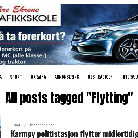
A
SPORT
UKRAINA
ANNONSERING
OSS I RADIOEN
INTERVJU
All posts tagged "Flytting"
LOKALT
6 måneder siden
Karmøy politistasjon flytter midlertidi